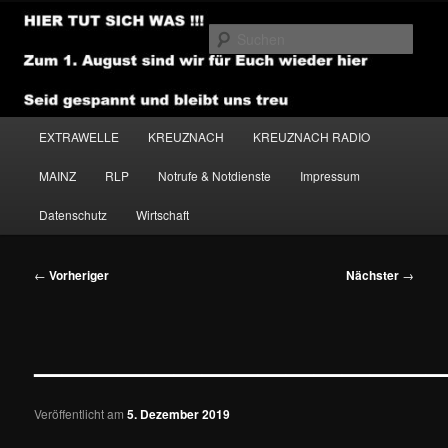
Zum
primären
Such
Inhalt
springen
NEWSHOUSE.MEDIA
Hauptmenü
EXTRAWELLE
KREUZNACH
KREUZNACH RADIO
MAINZ
RLP
Notrufe & Notdienste
Impressum
Datenschutz
Wirtschaft
Beitragsnavigation
←
Vorheriger
Nächster
→
———————————————
Veröffentlicht am
5. Dezember 2019