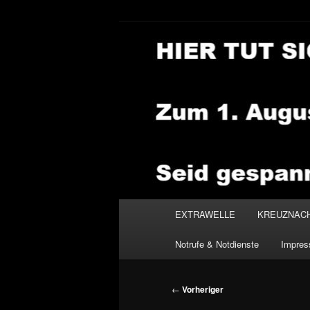
Zum
primären
Inhalt
NEWSHOUSE
springen
Hauptmenü
EXTRAWELLE
KREUZNAC
Notrufe & Notdienste
Impre
Beitragsnavigation
←
Vorheriger