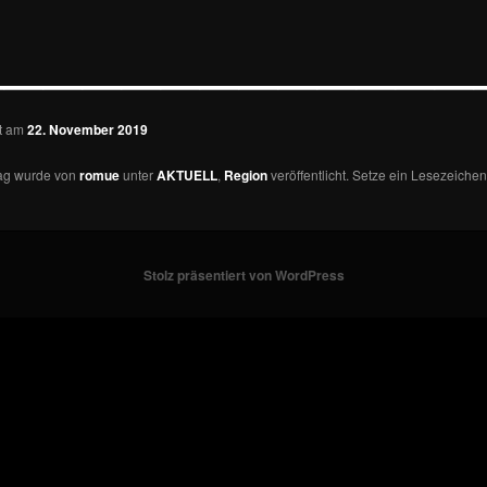
—————————————
ht am
22. November 2019
rag wurde von
romue
unter
AKTUELL
,
Region
veröffentlicht. Setze ein Lesezeichen
Stolz präsentiert von WordPress