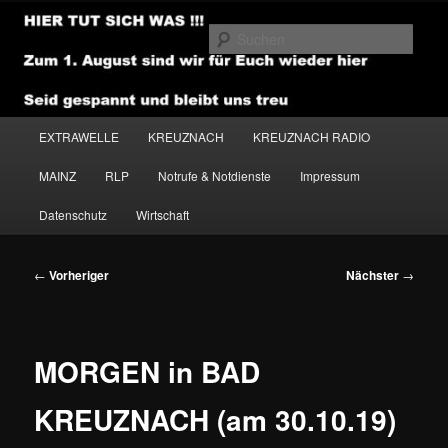
Zum
primären
Such
Inhalt
springen
NEWSHOUSE.MEDIA
Hauptmenü
EXTRAWELLE
KREUZNACH
KREUZNACH RADIO
MAINZ
RLP
Notrufe & Notdienste
Impressum
Datenschutz
Wirtschaft
Beitragsnavigation
←
Vorheriger
Nächster
→
MORGEN in BAD
KREUZNACH (am 30.10.19)