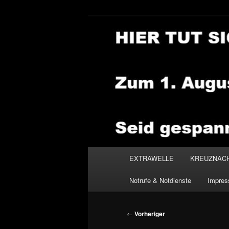
Zum
primären
Inhalt
NEWSHOUSE
springen
Hauptmenü
EXTRAWELLE
KREUZNAC
Notrufe & Notdienste
Impre
Beitragsnavigation
←
Vorheriger