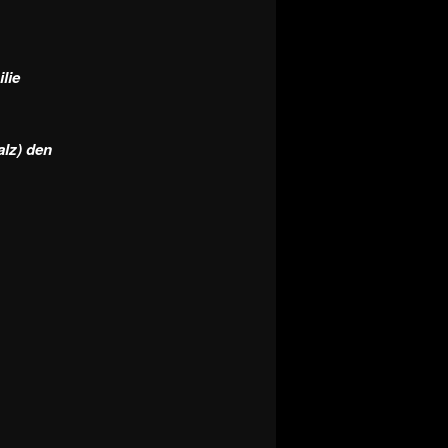
lie
alz) den