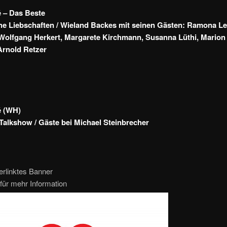
 – Das Beste
he Liebschaften / Wieland Backes mit seinen Gästen: Ramona Lei
Wolfgang Herkert, Margarete Kirchmann, Susanna Lüthi, Marion
 Arnold Retzer
é (WH)
alkshow / Gäste bei Michael Steinbrecher
erlinktes Banner
für mehr Information