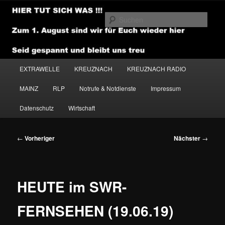
Zum
primären
Such
Inhalt
springen
NEWSHOUSE.MEDIA
Hauptmenü
EXTRAWELLE
KREUZNACH
KREUZNACH RADIO
MAINZ
RLP
Notrufe & Notdienste
Impressum
Datenschutz
Wirtschaft
Beitragsnavigation
←
Vorheriger
Nächster
→
HEUTE im SWR-
FERNSEHEN (19.06.19)