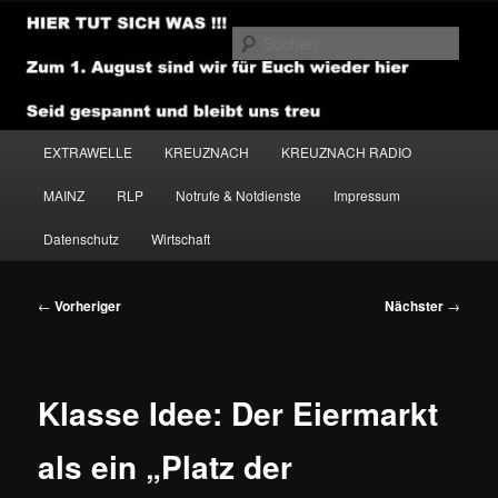
Zum
primären
Such
Inhalt
springen
NEWSHOUSE.MEDIA
Hauptmenü
EXTRAWELLE
KREUZNACH
KREUZNACH RADIO
MAINZ
RLP
Notrufe & Notdienste
Impressum
Datenschutz
Wirtschaft
Beitragsnavigation
←
Vorheriger
Nächster
→
Klasse Idee: Der Eiermarkt
als ein „Platz der