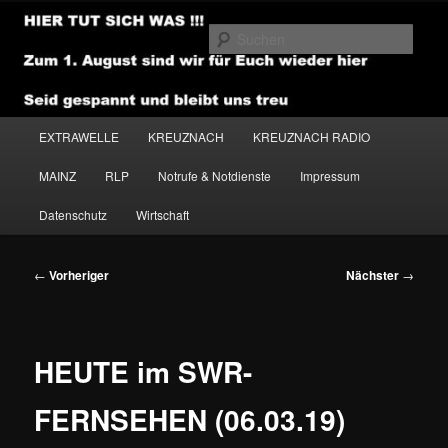
Zum
primären
Such
Inhalt
springen
NEWSHOUSE.MEDIA
Hauptmenü
EXTRAWELLE
KREUZNACH
KREUZNACH RADIO
MAINZ
RLP
Notrufe & Notdienste
Impressum
Datenschutz
Wirtschaft
Beitragsnavigation
←
Vorheriger
Nächster
→
HEUTE im SWR-
FERNSEHEN (06.03.19)