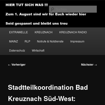
Zum
primären
Such
Inhalt
springen
NEWSHOUSE.MEDIA
Hauptmenü
EXTRAWELLE
KREUZNACH
KREUZNACH RADIO
MAINZ
RLP
Notrufe & Notdienste
Impressum
Datenschutz
Wirtschaft
Beitragsnavigation
←
Vorheriger
Nächster
→
Stadtteilkoordination Bad
Kreuznach Süd-West: