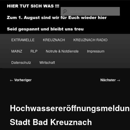
Zum
primären
Such
Inhalt
springen
NEWSHOUSE.MEDIA
Hauptmenü
EXTRAWELLE
KREUZNACH
KREUZNACH RADIO
MAINZ
RLP
Notrufe & Notdienste
Impressum
Datenschutz
Wirtschaft
Beitragsnavigation
←
Vorheriger
Nächster
→
Hochwassereröffnungsmeldu
Stadt Bad Kreuznach