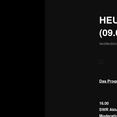
HE
(09.
Veröffentlic
Das Progr
16.00
SWR Aktue
Moderatio