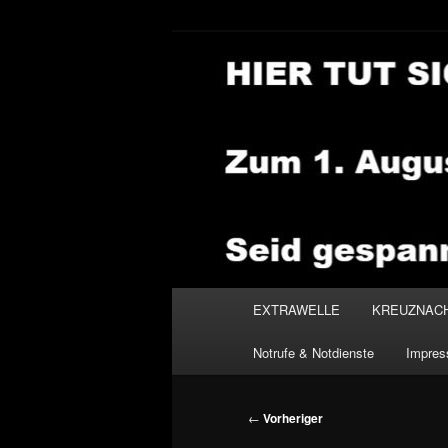
Zum
primären
Inhalt
NEWSHOUSE
springen
Hauptmenü
EXTRAWELLE
KREUZNAC
Notrufe & Notdienste
Impre
Beitragsnavigation
←
Vorheriger