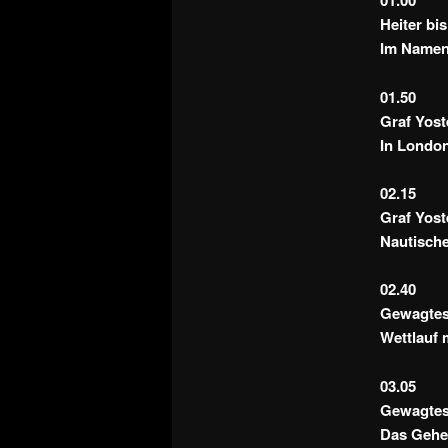
01.00
Heiter bis
Im Namen 
01.50
Graf Yoste
In London
02.15
Graf Yoste
Nautische
02.40
Gewagtes
Wettlauf 
03.05
Gewagtes
Das Gehei