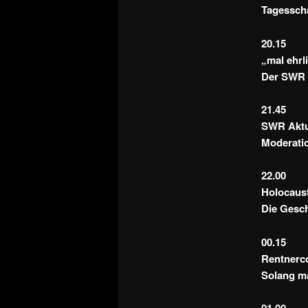
Tagessch
20.15
„mal ehr
Der SWR B
21.45
SWR Aktue
Moderatio
22.00
Holocaust
Die Gesch
00.15
Rentnerco
Solang ma