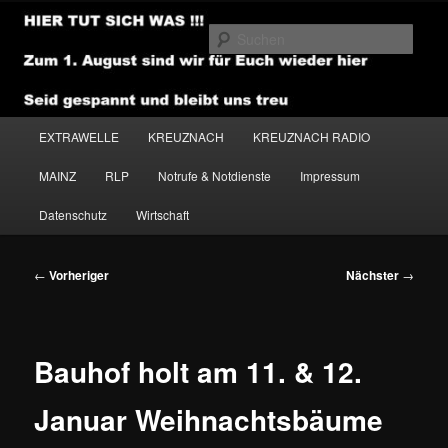
Zum
primären
Such
Inhalt
springen
NEWSHOUSE.MEDIA
Hauptmenü
EXTRAWELLE
KREUZNACH
KREUZNACH RADIO
MAINZ
RLP
Notrufe & Notdienste
Impressum
Datenschutz
Wirtschaft
Beitragsnavigation
←
Vorheriger
Nächster
→
Bauhof holt am 11. & 12.
Januar Weihnachtsbäume