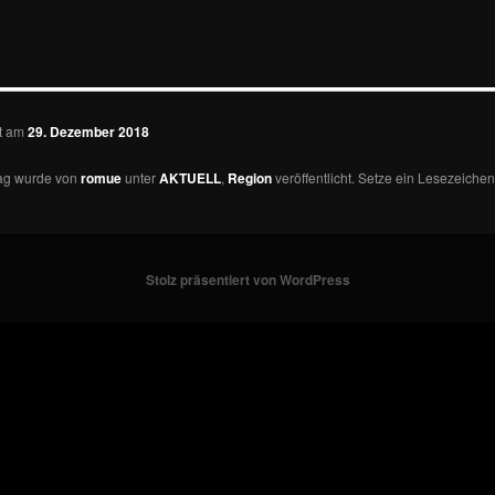
—————————————
ht am
29. Dezember 2018
rag wurde von
romue
unter
AKTUELL
,
Region
veröffentlicht. Setze ein Lesezeichen
Stolz präsentiert von WordPress