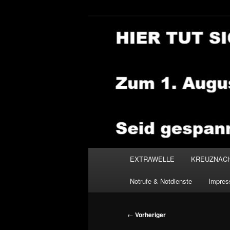
Zum
primären
Inhalt
NEWSHOUSE
springen
Hauptmenü
EXTRAWELLE
KREUZNAC
Notrufe & Notdienste
Impre
Beitragsnavigation
←
Vorheriger