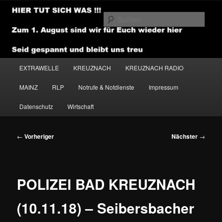
Zum
primären
Such
Inhalt
springen
NEWSHOUSE.MEDIA
Hauptmenü
EXTRAWELLE
KREUZNACH
KREUZNACH RADIO
MAINZ
RLP
Notrufe & Notdienste
Impressum
Datenschutz
Wirtschaft
Beitragsnavigation
←
Vorheriger
Nächster
→
POLIZEI BAD KREUZNACH
(10.11.18) – Seibersbacher