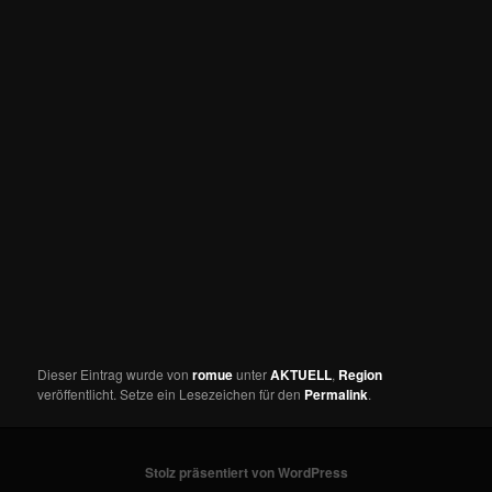
Dieser Eintrag wurde von
romue
unter
AKTUELL
,
Region
veröffentlicht. Setze ein Lesezeichen für den
Permalink
.
Stolz präsentiert von WordPress