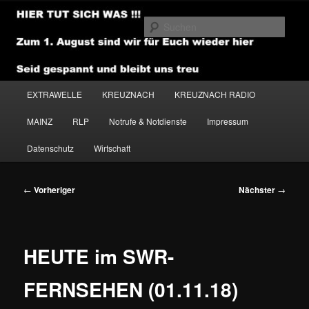
Zum
primären
Such
Inhalt
springen
NEWSHOUSE.MEDIA
Hauptmenü
EXTRAWELLE
KREUZNACH
KREUZNACH RADIO
MAINZ
RLP
Notrufe & Notdienste
Impressum
Datenschutz
Wirtschaft
Beitragsnavigation
←
Vorheriger
Nächster
→
HEUTE im SWR-
FERNSEHEN (01.11.18)