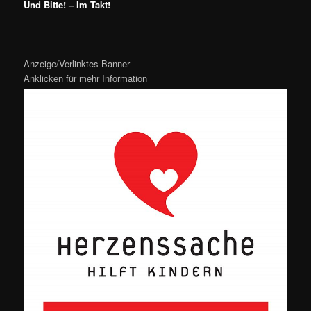
Und Bitte! – Im Takt!
Anzeige/Verlinktes Banner
Anklicken für mehr Information