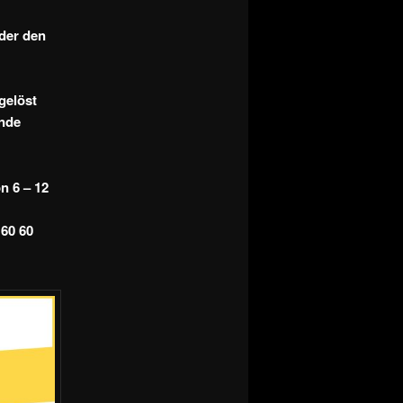
oder den
gelöst
Ende
von
6 – 12
 60 60