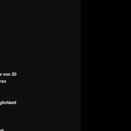
e von 20
ren
lichkeit
lt.