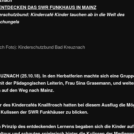
znach
ENTDECKEN DAS SWR FUNKHAUS IN MAINZ
rschutzbund: Kindercafé Kinder tauchen ab in die Welt des
chungels
uch Foto): Kinderschutzbund Bad Kreuznach
NACH (25.10.18). In den Herbstferien machte sich eine Grupp
it der Pädagogischen Leiterin, Frau Sina Grasemann, und weite
 auf den Weg nach Mainz.
r des Kindercafés Knallfrosch hatten bei diesem Ausflug die Mög
e Kulissen der SWR Funkhäuser zu blicken.
Prinzip des entdeckenden Lernens begaben sich die Kinder auf
tour und schauten spielerisch hinter die Kulissen der Medienwe