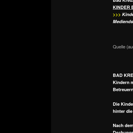
Bad Kreu
KINDER 
>>>
Kinde
Mediends
Quelle (a
BAD KREUZ
Kindern m
Betreuern
Die Kinde
hinter di
Nach dem 
Dschungel