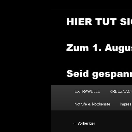
Zum
primären
Inhalt
NEWSHOUSE
springen
Hauptmenü
EXTRAWELLE
KREUZNAC
Notrufe & Notdienste
Impre
Beitragsnavigation
←
Vorheriger