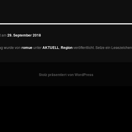
—————————————
ht am
29. September 2018
rag wurde von
romue
unter
AKTUELL
,
Region
veröffentlicht. Setze ein Lesezeichen
Stolz präsentiert von WordPress