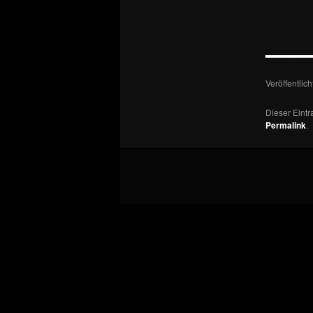
—
Veröffentlic
Dieser Eint
Permalink
.