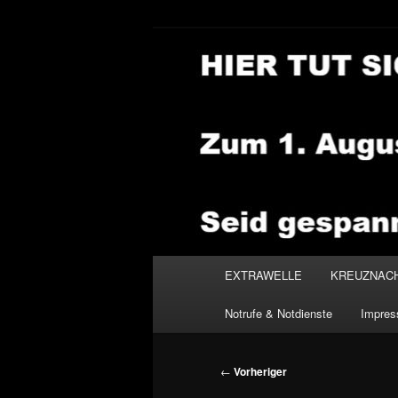
Zum
primären
Inhalt
NEWSHOUSE
springen
Hauptmenü
EXTRAWELLE
KREUZNAC
Notrufe & Notdienste
Impre
Beitragsnavigation
←
Vorheriger