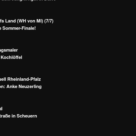
fs Land (WH von MI) (7/7)
e Sommer-Finale!
agsmaler
Kochlöffel
ll Rheinland-Pfalz
on: Anke Neuzerling
nd
traße in Scheuern