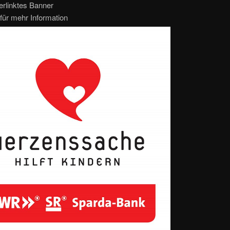
erlinktes Banner
für mehr Information