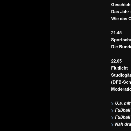
Geschich
Das Jahr
Wie das C
21.45
Sportsch
Die Bund
22.05
Flutlicht
Studiogäs
(DFB-Schi
Moderati
>
U.a. mi
>
Fußball
>
Fußball 
>
Nah dra