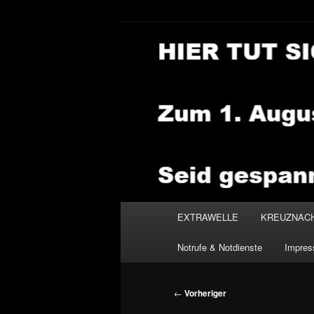
Zum
primären
Inhalt
NEWSHOUSE
springen
Hauptmenü
EXTRAWELLE
KREUZNAC
Notrufe & Notdienste
Impre
Beitragsnavigation
←
Vorheriger