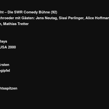
cht – Die SWR Comedy Bühne (92)
chroeder mit Gästen: Jens Neutag, Sissi Perlinger, Alice Hoffma
, Mathias Tretter
Days
 USA 2000
Ersten
gipfel
htsspitzen