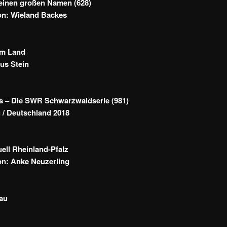
 einen großen Namen (628)
on: Wieland Backes
im Land
us Stein
rs – Die SWR Schwarzwaldserie (981)
 / Deutschland 2018
ll Rheinland-Pfalz
on: Anke Neuzerling
au