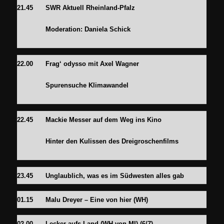
21.45
SWR Aktuell Rheinland-Pfalz
Moderation:
Daniela Schick
22.00
Frag‘ odysso mit Axel Wagner
Spurensuche Klimawandel
22.45
Mackie Messer auf dem Weg ins Kino
Hinter den Kulissen des Dreigroschenfilms
23.45
Unglaublich, was es im Südwesten alles gab
01.15
Malu Dreyer – Eine von hier
(WH)
02.00
Lecker aufs Land (WH von MI) (6/7)