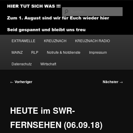
Zum
primären
Such
Inhalt
springen
NEWSHOUSE.MEDIA
Hauptmenü
EXTRAWELLE
KREUZNACH
KREUZNACH RADIO
MAINZ
RLP
Notrufe & Notdienste
Impressum
Datenschutz
Wirtschaft
Beitragsnavigation
←
Vorheriger
Nächster
→
HEUTE im SWR-
FERNSEHEN (06.09.18)