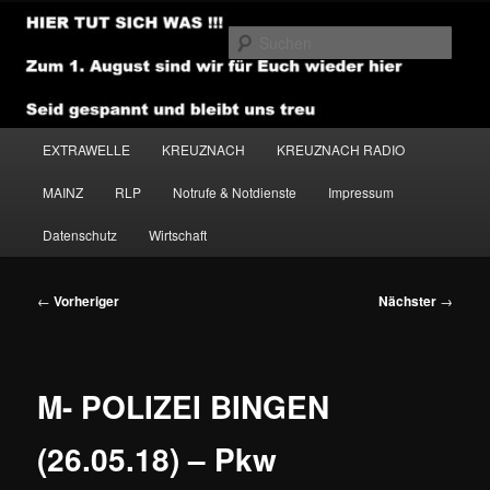
Zum
primären
Such
Inhalt
springen
NEWSHOUSE.MEDIA
Hauptmenü
EXTRAWELLE
KREUZNACH
KREUZNACH RADIO
MAINZ
RLP
Notrufe & Notdienste
Impressum
Datenschutz
Wirtschaft
Beitragsnavigation
←
Vorheriger
Nächster
→
M- POLIZEI BINGEN
(26.05.18) – Pkw