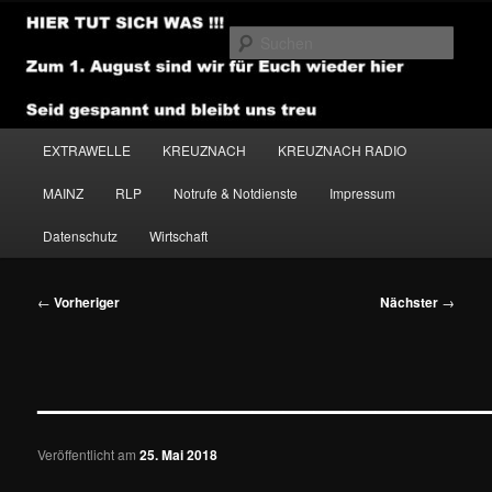
Zum
primären
Such
Inhalt
springen
NEWSHOUSE.MEDIA
Hauptmenü
EXTRAWELLE
KREUZNACH
KREUZNACH RADIO
MAINZ
RLP
Notrufe & Notdienste
Impressum
Datenschutz
Wirtschaft
Beitragsnavigation
←
Vorheriger
Nächster
→
———————————————
Veröffentlicht am
25. Mai 2018