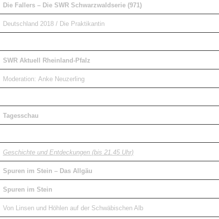
Die Fallers – Die SWR Schwarzwaldserie (971)
Deutschland 2018 / Die Praktikantin
SWR Aktuell Rheinland-Pfalz
Moderation:
Anke Neuzerling
Tagesschau
Geschichte und Entdeckungen (bis 21.45 Uhr)
Spuren im Stein – Das Allgäu
Spuren im Stein
Von Linsen und Höhlen auf der Schwäbischen Alb