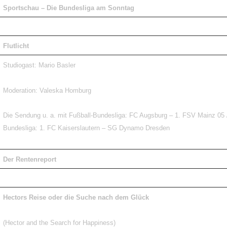
Sportschau – Die Bundesliga am Sonntag
Flutlicht
Studiogast: Mario Basler
Moderation: Valeska Homburg
Die Sendung u. a. mit Fußball-Bundesliga: FC Augsburg – 1. FSV Mainz 05 /
Bundesliga: 1. FC Kaiserslautern – SG Dynamo Dresden
Der Rentenreport
Hectors Reise oder die Suche nach dem Glück
(Hector and the Search for Happiness)