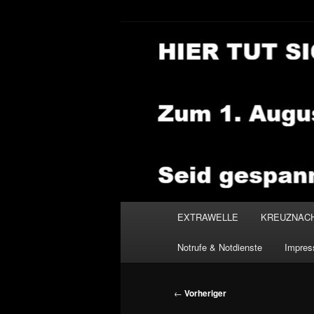
Zum
primären
Inhalt
NEWSHOUSE
springen
Hauptmenü
EXTRAWELLE
KREUZNAC
Notrufe & Notdienste
Impre
Beitragsnavigation
←
Vorheriger