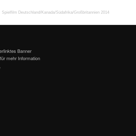
Spielfilm Deutschland/Kanada/Südafrika/Großbritannien 2014
erlinktes Banner
für mehr Information