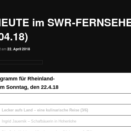
HEUTE im SWR-FERNSEH
04.18)
ht am
22. April 2018
gramm für Rheinland-
om Sonntag, den 22.4.18
Lecker aufs Land – eine kulinarische Reise (3/6)
Ingrid Jauernik – Schafbäuerin in Hohenlohe