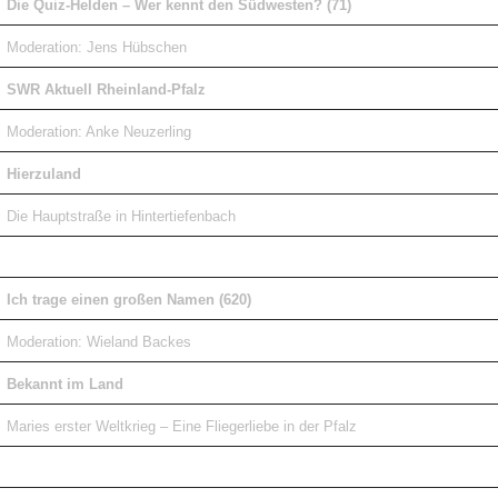
Die Quiz-Helden – Wer kennt den Südwesten? (71)
Moderation: Jens Hübschen
SWR Aktuell Rheinland-Pfalz
Moderation: Anke Neuzerling
Hierzuland
Die Hauptstraße in Hintertiefenbach
Ich trage einen großen Namen (620)
Moderation: Wieland Backes
Bekannt im Land
Maries erster Weltkrieg – Eine Fliegerliebe in der Pfalz