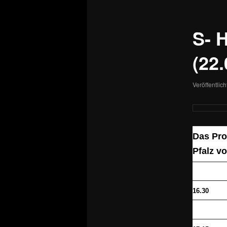
S- 
(22.
Veröffentlic
Das Pro
Pfalz v
16.30