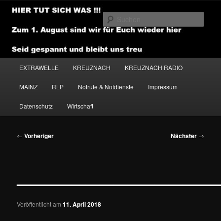
Zum
primären
Such
Inhalt
springen
NEWSHOUSE.MEDIA
Hauptmenü
EXTRAWELLE
KREUZNACH
KREUZNACH RADIO
MAINZ
RLP
Notrufe & Notdienste
Impressum
Datenschutz
Wirtschaft
Beitragsnavigation
←
Vorheriger
Nächster
→
———————————————
Veröffentlicht am
11. April 2018