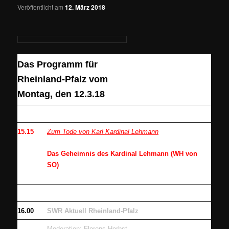
Veröffentlicht am
12. März 2018
Das Programm für
Rheinland-Pfalz vom
Montag, den 12.3.18
15.15
Zum Tode von Karl Kardinal Lehmann
Das Geheimnis des Kardinal Lehmann (WH von
SO)
16.00
SWR Aktuell Rheinland-Pfalz
Moderation: Florens Herbst