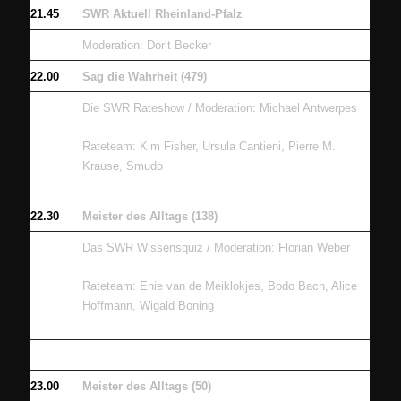
21.45
SWR Aktuell Rheinland-Pfalz
Moderation: Dorit Becker
22.00
Sag die Wahrheit (479)
Die SWR Rateshow / Moderation: Michael Antwerpes
Rateteam: Kim Fisher, Ursula Cantieni, Pierre M.
Krause, Smudo
22.30
Meister des Alltags (138)
Das SWR Wissensquiz / Moderation: Florian Weber
Rateteam: Enie van de Meiklokjes, Bodo Bach, Alice
Hoffmann, Wigald Boning
23.00
Meister des Alltags (50)