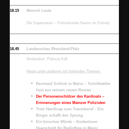
18.15
Mensch Leute
Die Supernasen – Polizeihunde-Teams im Einsatz
18.45
Landesschau Rheinland-Pfalz
Moderation: Patricia Küll
Heute unter anderem mit folgenden Themen:
Bernhard Schlink in Mainz – Schriftsteller
liest aus seinem neuen Roman
Der Personenschützer des Kardinals –
Erinnerungen eines Mainzer Polizisten
Trotz Handicap zum Traumberuf – Ein
Binger schafft den Sprung
Ein bisschen Würde – Kostenloser
Haarschnitt für Bedürftige in Mainz