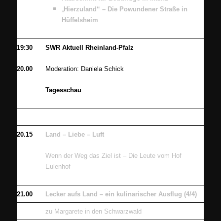
„
Hierzuland“ – Die Powundener Straße in
Hüffelsheim
19:30
SWR Aktuell Rheinland-Pfalz
20.00
Moderation: Daniela Schick
Tagesschau
20.15
Land – Liebe – Luft
Wenn der Weg das Ziel ist – Die Leute vom Hof
Eulenhof
21.00
Lecker aufs Land – ein kulinarischer Ausflug (4/4)
zu Margarete in den Schwarzwald