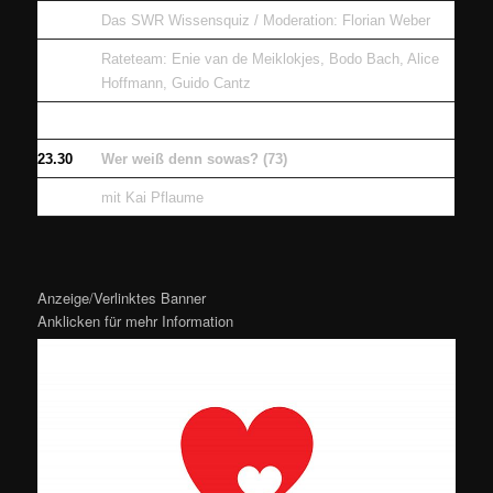
Das SWR Wissensquiz / Moderation: Florian Weber
Rateteam: Enie van de Meiklokjes, Bodo Bach, Alice
Hoffmann, Guido Cantz
23.30
Wer weiß denn sowas? (73)
mit Kai Pflaume
Anzeige/Verlinktes Banner
Anklicken für mehr Information