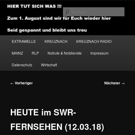
Zum
primären
Such
Inhalt
springen
NEWSHOUSE.MEDIA
Hauptmenü
EXTRAWELLE
KREUZNACH
KREUZNACH RADIO
MAINZ
RLP
Notrufe & Notdienste
Impressum
Datenschutz
Wirtschaft
Beitragsnavigation
←
Vorheriger
Nächster
→
HEUTE im SWR-
FERNSEHEN (12.03.18)