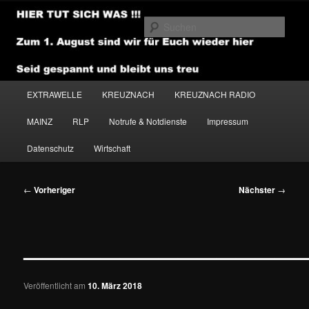
Zum
primären
Such
Inhalt
springen
NEWSHOUSE.MEDIA
Hauptmenü
EXTRAWELLE
KREUZNACH
KREUZNACH RADIO
MAINZ
RLP
Notrufe & Notdienste
Impressum
Datenschutz
Wirtschaft
Beitragsnavigation
←
Vorheriger
Nächster
→
———————————————
Veröffentlicht am
10. März 2018