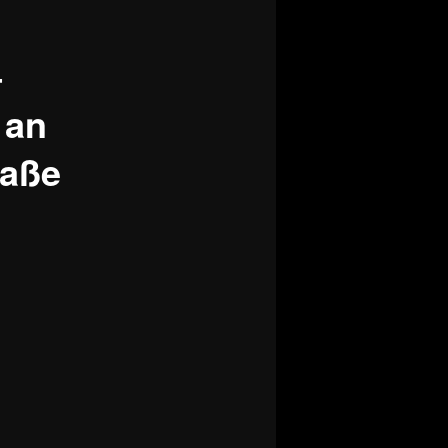
–
 an
raße