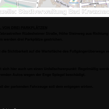
 VON DREI PARKPLÄTZEN
ebrastreifen Rüdesheimer Straße, Höhe Steinweg aus Richtung
 werden drei Parkplätze gestrichen.
l die Sichtbarkeit auf die Wartefläche des Fußgängerüberwegs v
t sich hier auch um einen Unfallschwerpunkt: Regelmäßig werde
renden Autos wegen der Enge Spiegel beschädigt.
ll der parkenden Fahrzeuge soll dem entgegen wirken.