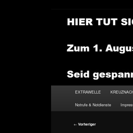
Zum
primären
Inhalt
NEWSHOUSE
springen
Hauptmenü
EXTRAWELLE
KREUZNAC
Notrufe & Notdienste
Impre
Beitragsnavigation
←
Vorheriger