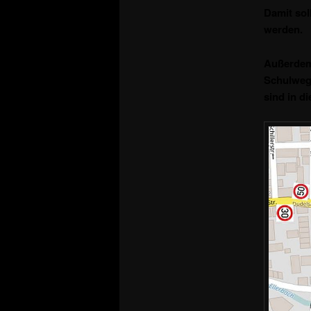
Damit soll
werden.
Außerdem
Schulweg
sind in d