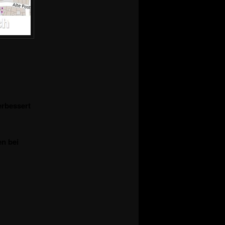
erbessert
n bei