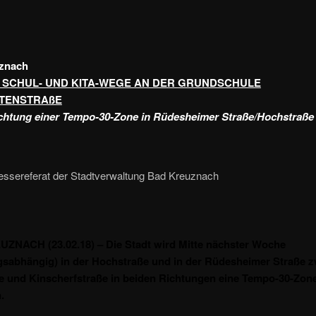
znach
 SCHUL- UND KITA-WEGE AN DER GRUNDSCHULE
TENSTRAßE
chtung einer Tempo-30-Zone in Rüdesheimer Straße/Hochstraße
ressereferat der Stadtverwaltung Bad Kreuznach
ZNACH (23.02.18) – Die Stadt wird Mitte nächster Woche
gsabhängig) in der Hochstraße und in der Rüdesheimer Straße 
e und Kinscherfstraße in beiden Richtungen eine Tempo-30-Zon
.