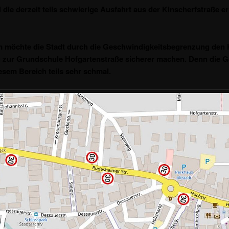
 die derzeit teils schwierige Ausfahrt aus der Kinscherfstraße er
 möchte die Stadt durch die Geschwindigkeitsbegrenzung den K
 zur Grundschule Hofgartenstraße sicherer machen. Denn die 
iesem Bereich teils sehr schmal.