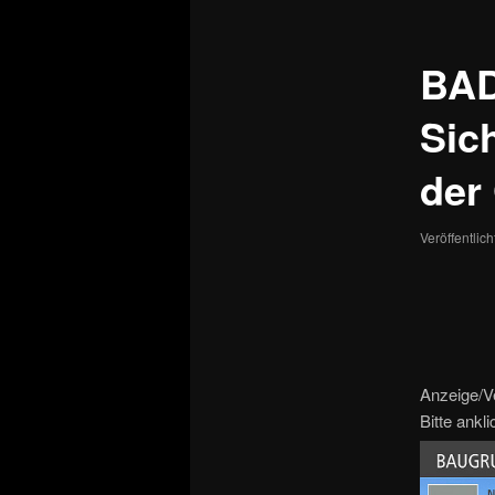
BAD
Sic
der
Veröffentlic
Anzeige/V
Bitte ankl