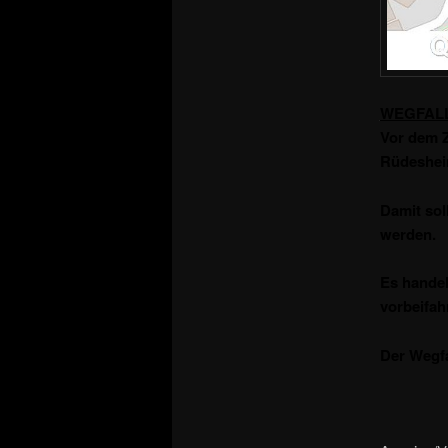
WEGFALL
Vor dem Z
Rüdesheim
Damit sol
werden.
Es handel
vorbeifah
Der Wegfa