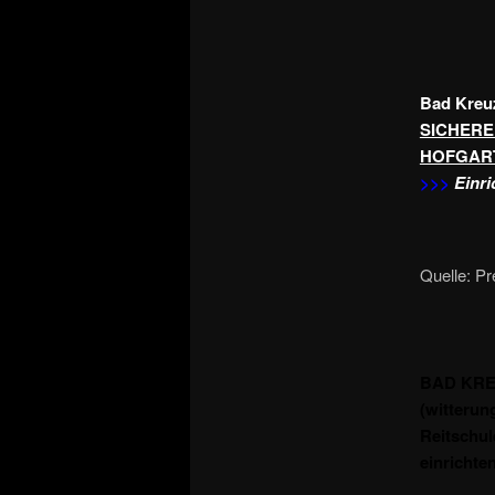
Bad Kreu
SICHERE
HOFGAR
>>>
Einri
Quelle: P
BAD KREU
(witterun
Reitschul
einrichten