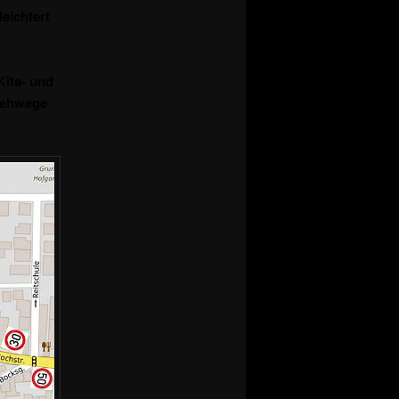
leichtert
ita- und
Gehwege