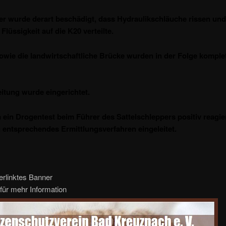
r wurde derart beschädigt, dass Hydraulikschläuche rissen und
Flüssigkeit auf die K20 verteilte.
owie die landwirtschaftliche Brücke wurden in der Folge komple
itung wurde eingerichtet.
ein Drogentest beim Führer des Sattelschleppers positiv reagier
 entsprechendes Ermittlungsverfahren eingeleitet.
erlinktes Banner
für mehr Information