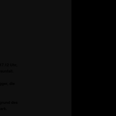
17.12 Uhr,
unfall.
ger, die
fgrund des
ark.