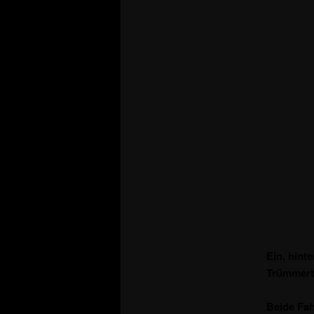
Ein, hint
Trümmerte
Beide Fah