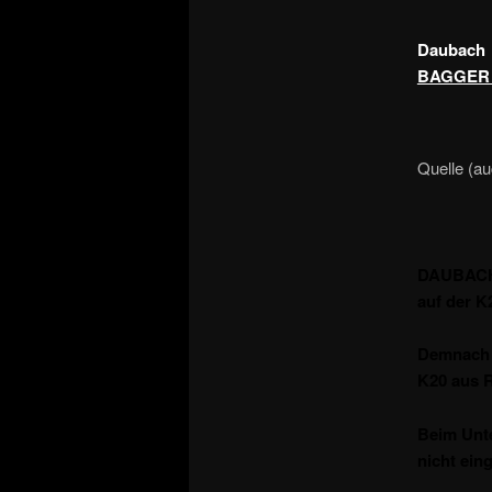
Daubach
BAGGER 
Quelle (au
DAUBACH (
auf der K
Demnach b
K20 aus R
Beim Unte
nicht ein