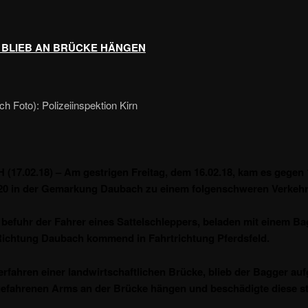
BLIEB AN BRÜCKE HÄNGEN
ch Foto): Polizeiinspektion Kirn
17.02.18) – Am gestrigen Freitag, dem 16.02.18, kam es gegen 
20 in der Gemarkung Daubach zu einem folgenschweren Verkehrs
efuhr der Fahrer eines Sattelschleppers, beladen mit einem Bag
ichtung Daubach kommend in Fahrtrichtung Pferdsfeld.
rfahren einer landwirtschaftlichen Brücke, blieb der Bagger au
gefahrenen Arms an der Brücke hängen und beschädigte diese st