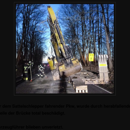
er dem Sattelschlepper fahrender Pkw, wurde durch herabfallend
ile der Brücke total beschädigt.
rzeugführer blieben unverletzt.