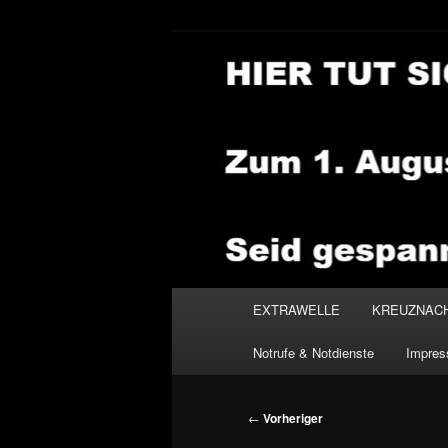
Zum
primären
Inhalt
NEWSHOUSE
springen
Hauptmenü
EXTRAWELLE
KREUZNAC
Notrufe & Notdienste
Impre
Beitragsnavigation
←
Vorheriger