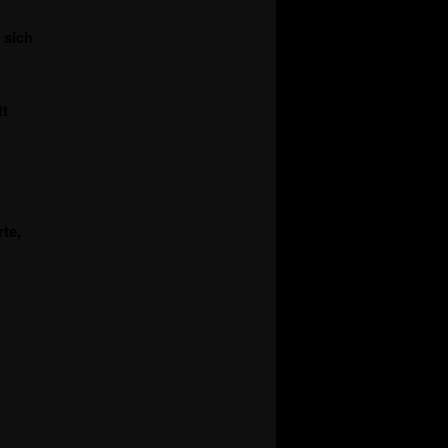
 sich
tt
te,