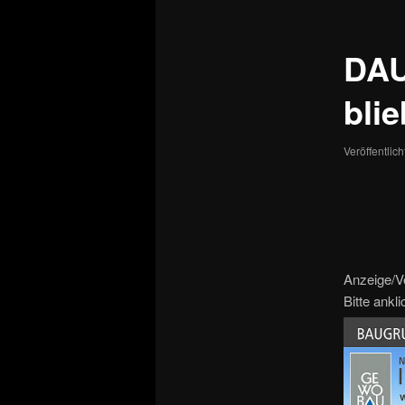
DAU
bli
Veröffentlic
Anzeige/V
Bitte ankl