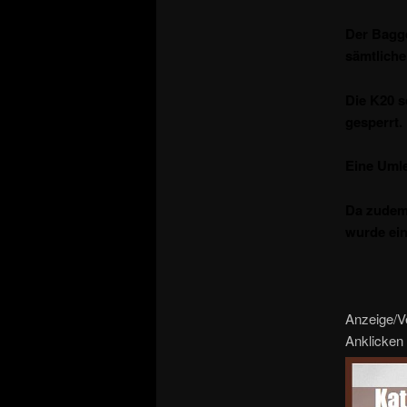
Der Bagge
sämtliche 
Die K20 s
gesperrt.
Eine Umle
Da zudem 
wurde ein
Anzeige/V
Anklicken 