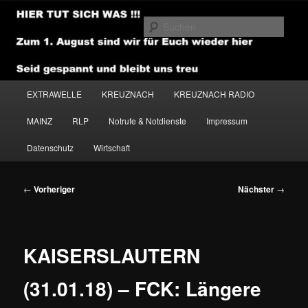
Zum
primären
Such
Inhalt
springen
NEWSHOUSE.MEDIA
Hauptmenü
EXTRAWELLE
KREUZNACH
KREUZNACH RADIO
MAINZ
RLP
Notrufe & Notdienste
Impressum
Datenschutz
Wirtschaft
Beitragsnavigation
←
Vorheriger
Nächster
→
KAISERSLAUTERN
(31.01.18) – FCK: Längere