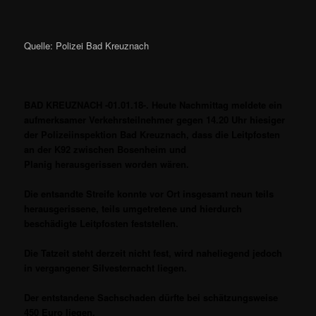
Quelle: Polizei Bad Kreuznach
BAD KREUZNACH -01.01.18-. Heute Nachmittag meldete ein
aufmerksamer Verkehrsteilnehmer gegen 14.20 Uhr hiesiger
der Polizeiinspektion Bad Kreuznach, dass die Leitpfosten
an der K92 zwischen Bosenheim und
Planig herausgerissen worden wären.
Die entsandte Streife konnte vor Ort insgesamt neun teils
herausgerissene, teils umgetretene und hierdurch
beschädigte Leitpfosten feststellen.
Die Tatzeit steht derzeit nicht fest, wird naheliegend jedoch
in vergangener Silvesternacht liegen.
Der entstandene Sachschaden dürfte bei schätzungsweise
450 Euro liegen.