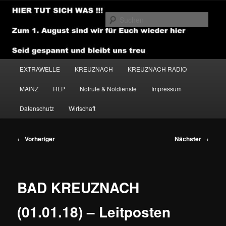
Zum
primären
Such
Inhalt
springen
NEWSHOUSE.MEDIA
Hauptmenü
EXTRAWELLE
KREUZNACH
KREUZNACH RADIO
MAINZ
RLP
Notrufe & Notdienste
Impressum
Datenschutz
Wirtschaft
Beitragsnavigation
←
Vorheriger
Nächster
→
BAD KREUZNACH
(01.01.18) – Leitposten