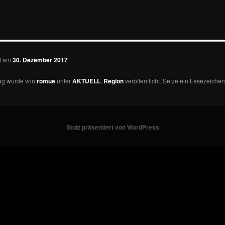
—————————————
ht am
30. Dezember 2017
rag wurde von
romue
unter
AKTUELL
,
Region
veröffentlicht. Setze ein Lesezeichen
Stolz präsentiert von WordPress