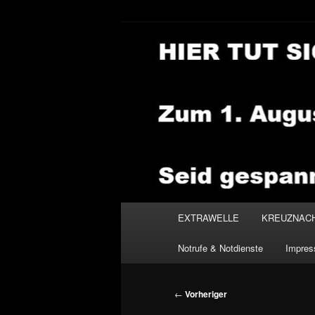
Zum
primären
Inhalt
NEWSHOUSE
springen
Hauptmenü
EXTRAWELLE
KREUZNAC
Notrufe & Notdienste
Impre
Beitragsnavigation
←
Vorheriger