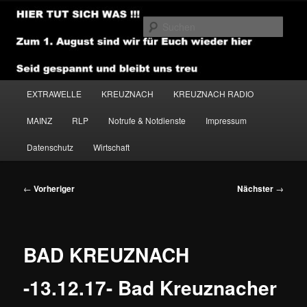
Zum
primären
Such
Inhalt
springen
NEWSHOUSE.MEDIA
Hauptmenü
EXTRAWELLE
KREUZNACH
KREUZNACH RADIO
MAINZ
RLP
Notrufe & Notdienste
Impressum
Datenschutz
Wirtschaft
Beitragsnavigation
←
Vorheriger
Nächster
→
BAD KREUZNACH
-13.12.17- Bad Kreuznacher