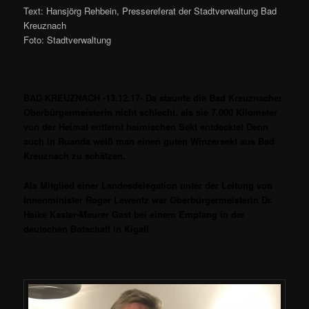
Text: Hansjörg Rehbein, Pressereferat der Stadtverwaltung Bad
Kreuznach
Foto: Stadtverwaltung
BAD KREUZNACH -13.12.17- Da staunte die Bad Kreuznacher
Oberbürgermeisterin nicht schlecht, als sie 7.000 Kilometer
von der Heimat entfernt heimischen Sekt entdeckte!
Denn
auch in Ruanda weiß man einen guten Winzersekt aus Bad
Kreuznach zu schätzen.
Als Mitglied einer Landesdelegation unter der Leitung von
Innenminister Roger Lewentz war Oberbürgermeisterin Dr.
Heike Kaster-Meurer Gast bei einem Empfang in der
deutschen Botschaft in Kigali.