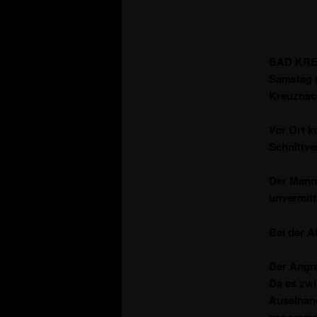
BAD KREU
Samstag (
Kreuznac
Vor Ort k
Schnittve
Der Mann 
unvermitt
Bei der A
Der Angre
Da es zwi
Auseinan