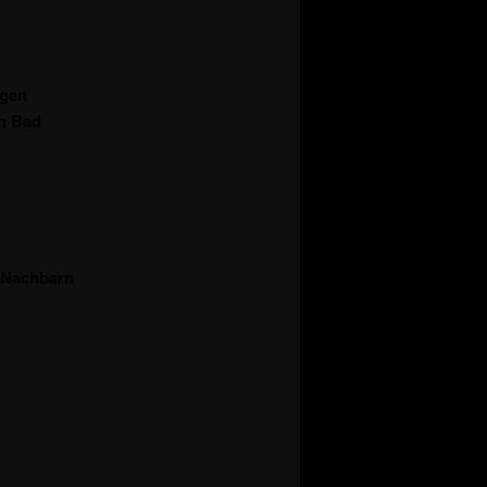
igen
in Bad
n Nachbarn