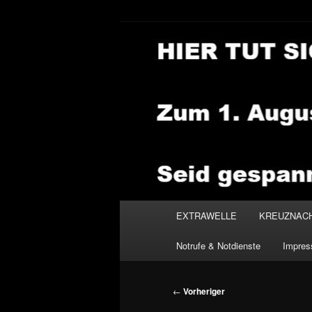
Zum
primären
Inhalt
NEWSHOUSE
springen
Hauptmenü
EXTRAWELLE
KREUZNAC
Notrufe & Notdienste
Impre
Beitragsnavigation
←
Vorheriger