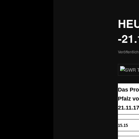
HE
-21.
Veröffentlic
Das Pro
Pfalz v
21.11.1
15.15