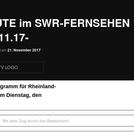
UTE im SWR-FERNSEHEN
11.17-
ht am
21. November 2017
gramm für Rheinland-
om Dienstag, den
7
Mit dem Zug durch das Baskenland