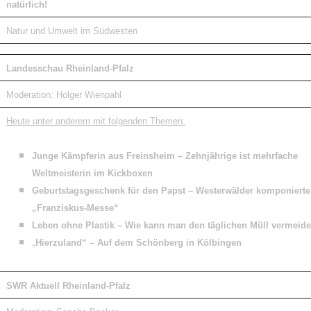
natürlich!
Natur und Umwelt im Südwesten
Landesschau Rheinland-Pfalz
Moderation:
Holger Wienpahl
Heute unter anderem mit folgenden Themen:
Junge Kämpferin aus Freinsheim – Zehnjährige ist mehrfache
Weltmeisterin im Kickboxen
Geburtstagsgeschenk für den Papst – Westerwälder komponierte
„Franziskus-Messe“
Leben ohne Plastik – Wie kann man den täglichen Müll vermeid
„
Hierzuland“ – Auf dem Schönberg in Kölbingen
SWR Aktuell Rheinland-Pfalz