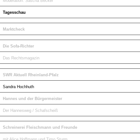
Moderation: Sascha Becker
Tagesschau
Marktcheck
Die Sofa-Richter
Das Rechtsmagazin
SWR Aktuell Rheinland-Pfalz
Sandra Hochhuth
Hannes und der Bürgermeister
Der Hannesweg / Schafscheiß
Schreinerei Fleischmann und Freunde
mit Alice Hoffmann und Timo Sturm