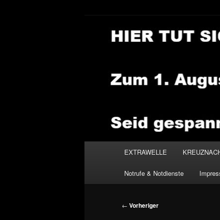
Zum
primären
Inhalt
NEWSHOUSE
springen
Hauptmenü
EXTRAWELLE
KREUZNAC
Notrufe & Notdienste
Impre
Beitragsnavigation
←
Vorheriger