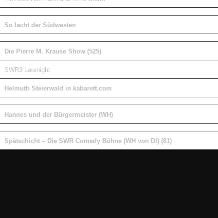
So lacht der Südwesten
Die Pierre M. Krause Show (525)
SWR3 Latenight
Helmuth Steierwald in kabarett.com
Hannes und der Bürgermeister (WH)
Spätschicht – Die SWR Comedy Bühne (WH von DI) (81)