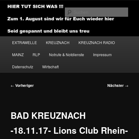
Zum
primären
Such
Inhalt
springen
NEWSHOUSE.MEDIA
Hauptmenü
EXTRAWELLE
KREUZNACH
KREUZNACH RADIO
MAINZ
RLP
Notrufe & Notdienste
Impressum
Datenschutz
Wirtschaft
Beitragsnavigation
←
Vorheriger
Nächster
→
BAD KREUZNACH
-18.11.17- Lions Club Rhein-