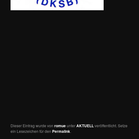
Dieser Eintrag wurde von
romue
unter
AKTUELL
veröffentlicht. Setze
ein Lesezeichen für den
Permalink
.