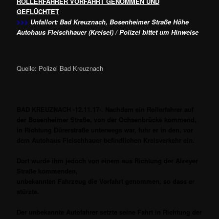
ROLLERFAHRER VORFAHRT GENOMMEN UND
GEFLÜCHTET
>>>
Unfallort: Bad Kreuznach, Bosenheimer Straße Höhe
Autohaus Fleischhauer (Kreisel) / Polizei bittet um Hinweise
Quelle: Polizei Bad Kreuznach
BAD KREUZNACH -12.11.17-. Nachdem ein Rollerfahrer auf
der Bosenheimer Straße, von der Ochsenbrücke kommend,
in Richtung Dürerstraße unterwegs war, fuhr er in den, vor
dem Autohaus Fleischhauer befindlichen Kreisverkehr ein.
Dort wurde ihm jedoch von einem aus Richtung der Alzeyer
Straße kommenden,
unbekannten Fahrzeug die Vorfahrt genommen, so dass er
stürzte.
Der unbekannte Autofahrer setzte seine Fahrt in Richtung der