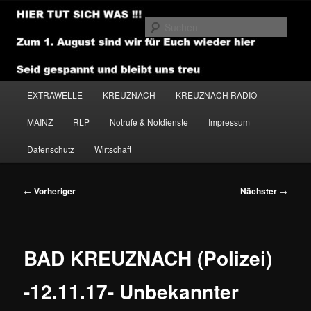
Zum
primären
Such
Inhalt
springen
NEWSHOUSE.MEDIA
Hauptmenü
EXTRAWELLE
KREUZNACH
KREUZNACH RADIO
MAINZ
RLP
Notrufe & Notdienste
Impressum
Datenschutz
Wirtschaft
Beitragsnavigation
←
Vorheriger
Nächster
→
BAD KREUZNACH (Polizei)
-12.11.17- Unbekannter