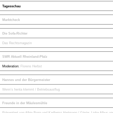
Tagesschau
Marktcheck
Die Sofa-Richter
Das Rechtsmagazin
SWR Aktuell Rheinland-Pfalz
Moderation:
Florens Herbst
Hannes und der Bürgermeister
Wenn’s henta klemmt / Betriebsausflug
Freunde in der Mäulesmühle
Präsentiert von Albin Braig und Karlheinz Hartmann / Gäste: Lioba Albus u