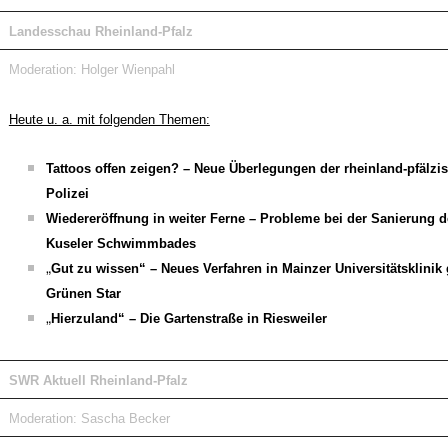
Landesschau Rheinland-Pfalz
Moderation: Holger Wienpahl
Heute u. a. mit folgenden Themen:
Tattoos offen zeigen? – Neue Überlegungen der rheinland-pfälzi
Polizei
Wiedereröffnung in weiter Ferne – Probleme bei der Sanierung 
Kuseler Schwimmbades
„
Gut zu wissen“
– Neues Verfahren in Mainzer Universitätsklinik
Grünen Star
„
Hierzuland“ – Die Gartenstraße in Riesweiler
SWR Aktuell Rheinland-Pfalz
Moderation: Sascha Becker