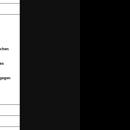
schen
des
 gegen