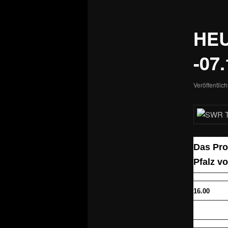
HE
-07.
Veröffentlic
Das Pro
Pfalz v
16.00