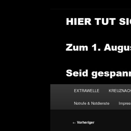
Zum
primären
Inhalt
NEWSHOUSE
springen
Hauptmenü
EXTRAWELLE
KREUZNAC
Notrufe & Notdienste
Impre
Beitragsnavigation
←
Vorheriger