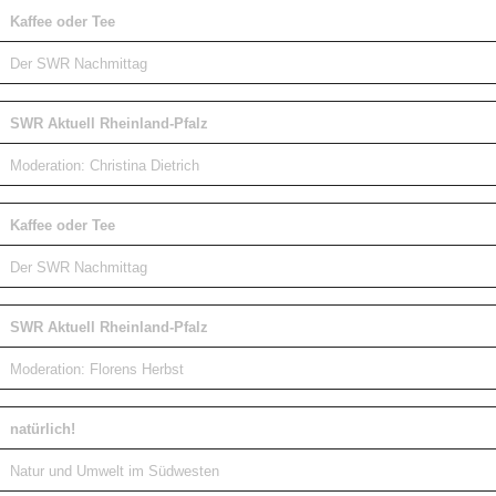
Kaffee oder Tee
Der SWR Nachmittag
SWR Aktuell Rheinland-Pfalz
Moderation: Christina Dietrich
Kaffee oder Tee
Der SWR Nachmittag
SWR Aktuell Rheinland-Pfalz
Moderation: Florens Herbst
natürlich!
Natur und Umwelt im Südwesten