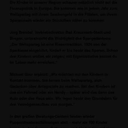
Die Kinder in unserer Region schauen natürlich nicht auf die
Finanzpolitik in Europa. Sie kommen wie in jedem Jahr zum
Weltspartag mit ihrem Taschengeld in die Filialen, um ihrem
Sparwunsch wieder ein Stückchen näher zu kommen.
Jörg Brendel, Vertriebsdirektor Bad Kreuznach-Stadt und
Bingen, unterstreicht die Wichtigkeit des Spargedankens:
„Der Weltspartag ist eine Riesentradition. 1924 von der
Sparkasse eingeführt, fördert er bis heute das Sparen. Schon
den Kindern wollen wir zeigen: mit Eigeninitiative kannst du
im Leben mehr erreichen.“
Michael Ginz ergänzt: „Wir möchten mit den Kindern in
Kontakt kommen. Sie lernen beim Weltspartag, sich
Gedanken über Anlageziele zu machen. Bei den Kindern ist
das ein Fahrrad oder ein Handy – später wird das dann das
Auto oder das Haus sein. Wir legen heute den Grundstein für
den Vermögensaufbau von morgen.“
In den großen Beratungs-Centern fanden wieder
Puppentheateraufführungen statt – mehr als 700 Kinder