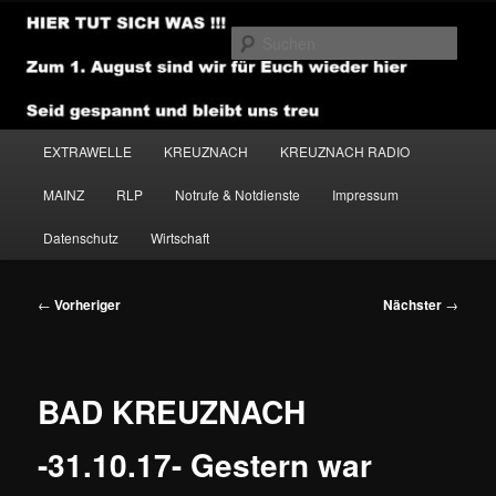
Zum
primären
Such
Inhalt
springen
NEWSHOUSE.MEDIA
Hauptmenü
EXTRAWELLE
KREUZNACH
KREUZNACH RADIO
MAINZ
RLP
Notrufe & Notdienste
Impressum
Datenschutz
Wirtschaft
Beitragsnavigation
←
Vorheriger
Nächster
→
BAD KREUZNACH
-31.10.17- Gestern war