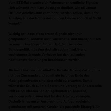
Vom EZB-Rat erwarte sich Fahrenschon deutliche Signale:
„Ich wünsche mir klare Aussagen darüber, wie ab Januar
2018 die Anleihekäufe vermindert werden sollen, damit der
Ausstieg aus der Politik des billigen Geldes endlich in Sicht
kommt.“
Wichtig sei, dass diese ersten Signale nicht nur
geldpolitisch, sondern auch wirtschafts- und finanzpolitisch
zu einem Durchbruch führen.
Auf der Ebene der
Bundespolitik müssten deshalb zudem flankierend
wachstumsstärkende Vorhaben bei den laufenden
Koalitionsverhandlungen beschlossen werden.
Michael Ginz, Vertriebsdirektor Private Banking dazu: „Eine
richtige Zinswende und somit ein baldiges Ende des
Niedrigzinsniveaus sind aber nicht zu erwarten. Damit
wächst der Druck auf die Sparer und Vorsorger. Andererseits
fehlt es bei klassischen Anlageformen an Anreizen,
Vermögen aufzubauen und für das Alter vorzusorgen.
Deshalb ist es unser Anspruch und Auftrag zugleich,
gemeinsam mit unseren Kunden die passende Strategie für