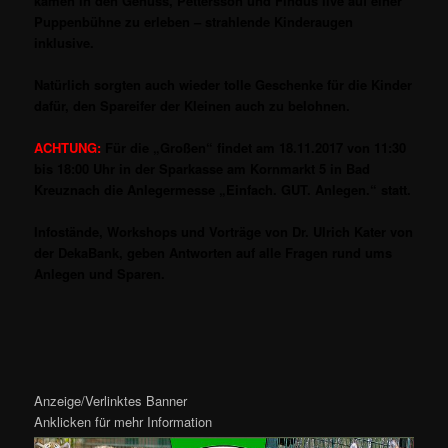
kamen in den Genuss, Pettersson und Findus live auf einer
Puppenbühne zu erleben – strahlende Kinderaugen
inklusive.
Natürlich sorgten auch wieder tolle Geschenke für die Kinder
dafür, den Spareifer der Kleinen auch zu belohnen.
ACHTUNG:
Für die „Großen“ findet am 18.11.2017 von 11:30
bis 18:00 Uhr in der Sparkasse am Kornmarkt 5 in Bad
Kreuznach die Anlegermesse „Einfach. GUT. Anlegen.“ statt.
Infostände, Workshops und Vorträge von Dr. Ulrich Kater von
der DekaBank, geben Antworten auf alle Fragen rund ums
Anlegen und Sparen.
Anzeige/Verlinktes Banner
Anklicken für mehr Information