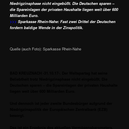
Niedrigzinsphase nicht eingebüßt. Die Deutschen sparen –
die Spareinlagen der privaten Haushalte liegen weit über 600
Milliarden Euro.
>>>
Sparkasse Rhein-Nahe: Fast zwei Drittel der Deutschen
fordern baldige Wende in der Zinspolitik.
Quelle (auch Foto): Sparkasse Rhein-Nahe
BAD KREUZNACH -31.10.17-. Der Weltspartag hat seine
Beliebtheit trotz Niedrigzinsphase nicht eingebüßt. Die
Deutschen sparen – die Spareinlagen der privaten Haushalte
liegen weit über 600 Milliarden Euro.
Und dennoch ist jeder zweite Bundesbürger aufgrund der
Niedrigzinspolitik der Europäischen Zentralbank (EZB)
besorgt.
Das ist ein Ergebnis des aktuellen Vermögensbarometers,