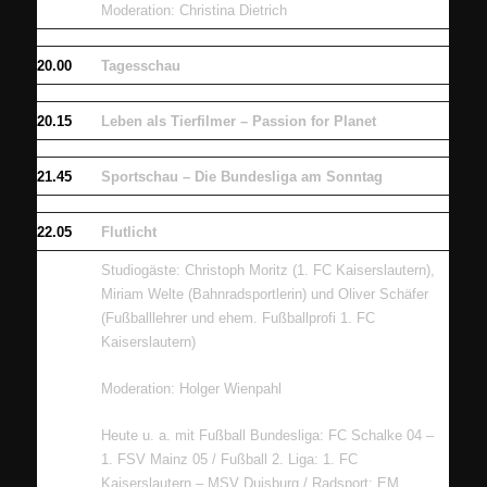
Moderation:
Christina Dietrich
20.00
Tagesschau
20.15
Leben als Tierfilmer – Passion for Planet
21.45
Sportschau – Die Bundesliga am Sonntag
22.05
Flutlicht
Studiogäste: Christoph Moritz (1. FC Kaiserslautern),
Miriam Welte (Bahnradsportlerin) und Oliver Schäfer
(Fußballlehrer und ehem. Fußballprofi 1. FC
Kaiserslautern)
Moderation: Holger Wienpahl
Heute u. a. mit Fußball Bundesliga: FC Schalke 04 –
1. FSV Mainz 05 / Fußball 2. Liga: 1. FC
Kaiserslautern – MSV Duisburg / Radsport: EM