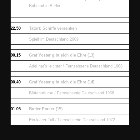
Bahnrad in Berlin
22.50
Tatort: Schiffe versenken
Spielfilm Deutschland 2009
00.15
Graf Yoster gibt sich die Ehre (13)
Adel hat’s leichter / Fernsehserie Deutschland 1968
00.40
Graf Yoster gibt sich die Ehre (14)
Blütenträume / Fernsehserie Deutschland 1968
01.05
Butler Parker (15)
Ein klarer Fall / Fernsehserie Deutschland 1972