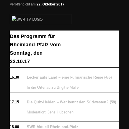
Veröffentlicht am
22. Oktober 2017
Das Programm für
Rheinland-Pfalz vom
Sonntag, den
22.10.17
16.30
Lecker aufs Land – eine kulinarische Reise (4/6)
In die Ortenau zu Brigitte Müller
17.15
Die Quiz-Helden – Wer kennt den Südwesten? (58)
Moderation: Jens Hübschen
18.00
SWR Aktuell Rheinland-Pfalz