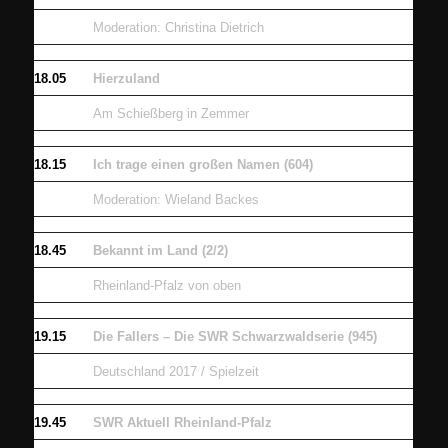
Moderation: Christina Dietrich
18.05
Hierzuland
Am Schießberg in Zemmer
18.15
Ich trage einen großen Namen (604)
Moderation: Wieland Backes
18.45
Bekannt im Land (2/2)
Rheinland-Pfalz von oben
19.15
Die Fallers – Die SWR Schwarzwaldserie (945)
Deutschland 2017 / Spielzeit
19.45
SWR Aktuell Rheinland-Pfalz