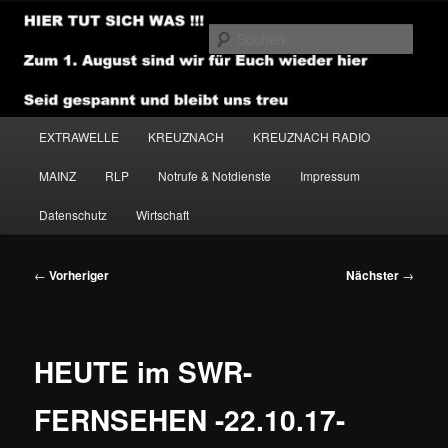
Zum
primären
Such
Inhalt
springen
NEWSHOUSE.MEDIA
Hauptmenü
EXTRAWELLE
KREUZNACH
KREUZNACH RADIO
MAINZ
RLP
Notrufe & Notdienste
Impressum
Datenschutz
Wirtschaft
Beitragsnavigation
←
Vorheriger
Nächster
→
HEUTE im SWR-
FERNSEHEN -22.10.17-