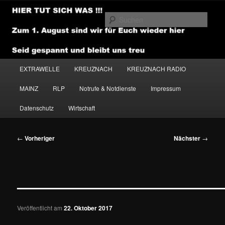
Zum
primären
Such
Inhalt
springen
NEWSHOUSE.MEDIA
Hauptmenü
EXTRAWELLE
KREUZNACH
KREUZNACH RADIO
MAINZ
RLP
Notrufe & Notdienste
Impressum
Datenschutz
Wirtschaft
Beitragsnavigation
←
Vorheriger
Nächster
→
———————————————
Veröffentlicht am
22. Oktober 2017