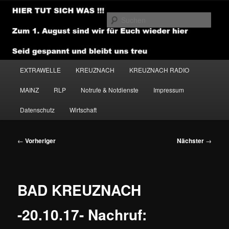
Zum
primären
Such
Inhalt
springen
NEWSHOUSE.MEDIA
Hauptmenü
EXTRAWELLE
KREUZNACH
KREUZNACH RADIO
MAINZ
RLP
Notrufe & Notdienste
Impressum
Datenschutz
Wirtschaft
Beitragsnavigation
←
Vorheriger
Nächster
→
BAD KREUZNACH
-20.10.17- Nachruf: