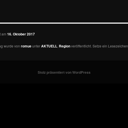
—————————————
ht am
16. Oktober 2017
rag wurde von
romue
unter
AKTUELL
,
Region
veröffentlicht. Setze ein Lesezeichen
Stolz präsentiert von WordPress