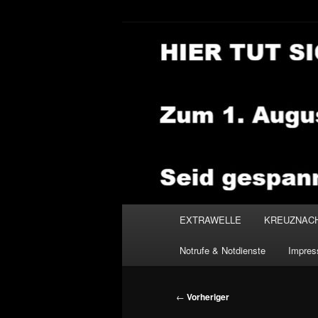
Zum
primären
Inhalt
NEWSHOUSE
springen
Hauptmenü
EXTRAWELLE
KREUZNAC
Notrufe & Notdienste
Impre
Beitragsnavigation
←
Vorheriger