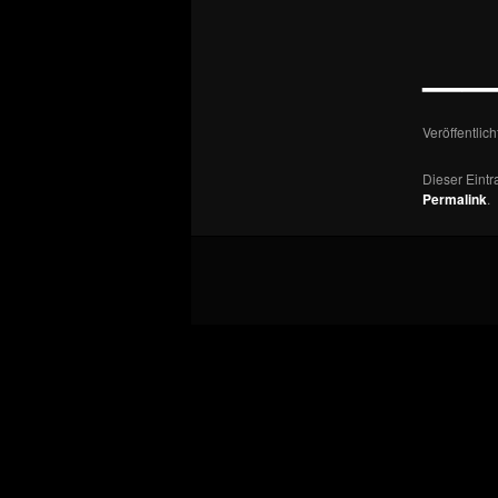
—
Veröffentlic
Dieser Eint
Permalink
.