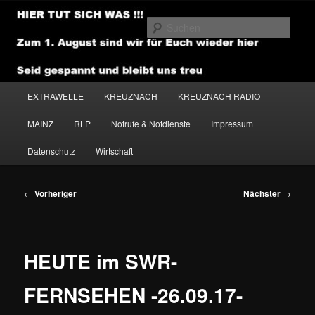
Zum
primären
Such
Inhalt
springen
NEWSHOUSE.MEDIA
Hauptmenü
EXTRAWELLE
KREUZNACH
KREUZNACH RADIO
MAINZ
RLP
Notrufe & Notdienste
Impressum
Datenschutz
Wirtschaft
Beitragsnavigation
←
Vorheriger
Nächster
→
HEUTE im SWR-
FERNSEHEN -26.09.17-