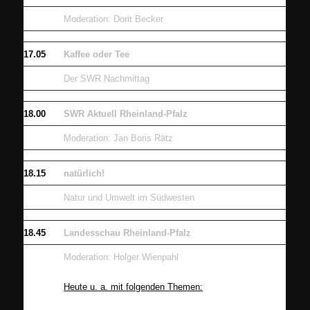
Moderation: Dorit Becker
17.05
Kaffee oder Tee
Der SWR Nachmittag
18.00
SWR Aktuell Rheinland-Pfalz
Moderation: Jan Boris Rätz
18.15
natürlich!
Natur und Umwelt im Südwesten
18.45
Landesschau Rheinland-Pfalz
Moderation: Holger Wienpahl
Heute u. a. mit folgenden Themen: