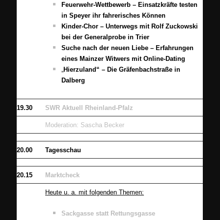
Feuerwehr-Wettbewerb – Einsatzkräfte testen
in Speyer ihr fahrerisches Können
Kinder-Chor – Unterwegs mit Rolf Zuckowski
bei der Generalprobe in Trier
Suche nach der neuen Liebe – Erfahrungen
eines Mainzer Witwers mit Online-Dating
„
Hierzuland“ – Die Gräfenbachstraße in
Dalberg
19.30
SWR Aktuell Rheinland-Pfalz
Moderation: Sascha Becker
20.00
Tagesschau
20.15
Marktcheck
Heute u. a. mit folgenden Themen:
Sackgasse statt Rettungsgasse