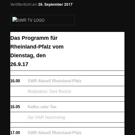
Veröffentlicht am
26. September 2017
Das Programm für
Rheinland-Pfalz vom
Dienstag, den
26.9.17
16.00
SWR Aktuell Rheinland-Pfalz
Moderation: Dorit Becker
16.05
Kaffee oder Tee
Der SWR Nachmittag
17.00
SWR Aktuell Rheinland-Pfalz