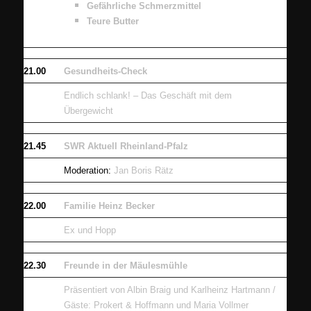
Gefährliche Schmerzmittel
Teure Butter
21.00
Gesundheits-Check
Endlich schlank! – Das Geschäft mit dem
Übergewicht
21.45
SWR Aktuell Rheinland-Pfalz
Moderation:
Jan Boris Rätz
22.00
Familie Heinz Becker
Ex und Hopp
22.30
Freunde in der Mäulesmühle
Präsentiert von Albin Braig und Karlheinz Hartmann /
Gäste: Prokert & Hoffmann und Maria Vollmer