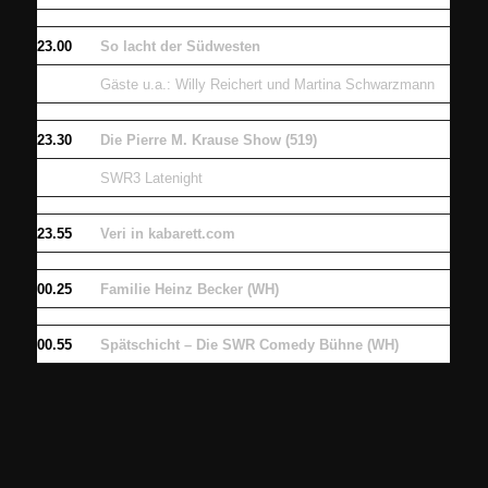
23.00
So lacht der Südwesten
Gäste u.a.: Willy Reichert und Martina Schwarzmann
23.30
Die Pierre M. Krause Show (519)
SWR3 Latenight
23.55
Veri in kabarett.com
00.25
Familie Heinz Becker (WH)
00.55
Spätschicht – Die SWR Comedy Bühne (WH)