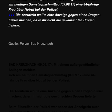
am heutigen Samstagnachmittag (09.09.17) eine 44-jährige
Frau über Notruf bei der Polizei.
>>>
Die Anruferin wollte eine Anzeige gegen
einen Drogen-
Kurier machen, da er ihr nicht die gewünschten Drogen
lieferte.
Quelle: Polizei Bad Kreuznach
BAD KREUZNACH -09.09.17-. Mit einem außergewöhnlichen
Anliegen meldete
sich am heutigen Samstagnachmittag (09.09.17) eine 44-
jährige Frau über Notruf bei der Polizei.
Die Anruferin wollte eine Anzeige gegen
einen Drogen-Kurier
machen, da er ihr nicht die gewünschten Drogen lieferte.
Beim Eintreffen der Polizei war neben der Anzeigerin auch
der vermeintliche Drogenkurier vor Ort.