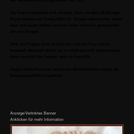
Die Frau beschwerte sich darüber, dass sie dem 32-jährigen
Kurier bereits am Vortag Geld
für Drogen überreichte, dieser
aber erst heute lieferte und vor allem nicht die gewünschte
Art von Drogen.
Über die Folgen ihres Anrufs war sich die Frau schon
bewusst, dennoch wollte sie es nicht auf sich sitzen lassen,
dass sie nicht das bekam, was sie bestellte.
Gegen beide Personen wurde ein Strafverfahren wegen der
Drogengeschäfte eingeleitet.
Anzeige/Verlinktes Banner
Anklicken für mehr Information