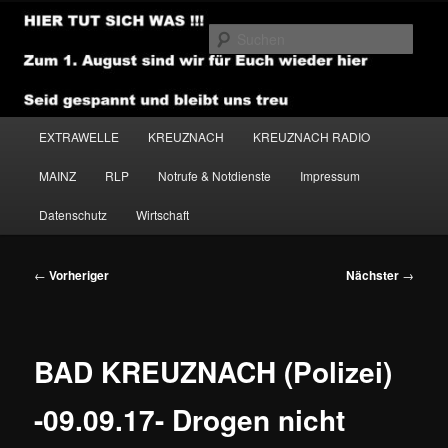
Zum
primären
Such
Inhalt
springen
NEWSHOUSE.MEDIA
Hauptmenü
EXTRAWELLE
KREUZNACH
KREUZNACH RADIO
MAINZ
RLP
Notrufe & Notdienste
Impressum
Datenschutz
Wirtschaft
Beitragsnavigation
←
Vorheriger
Nächster
→
BAD KREUZNACH (Polizei)
-09.09.17- Drogen nicht