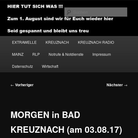
Zum
primären
Such
Inhalt
springen
NEWSHOUSE.MEDIA
Hauptmenü
EXTRAWELLE
KREUZNACH
KREUZNACH RADIO
MAINZ
RLP
Notrufe & Notdienste
Impressum
Datenschutz
Wirtschaft
Beitragsnavigation
←
Vorheriger
Nächster
→
MORGEN in BAD
KREUZNACH (am 03.08.17)