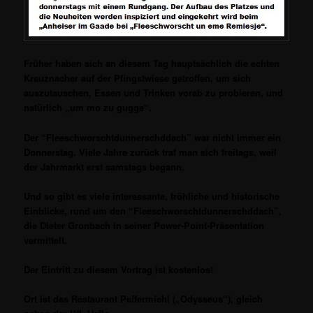
Früher haben sich an diesem Tag hauptsächlich die echten
Kreuznacher auf der Pfingstwiese getroffen, um sich
auszutauschen, Essen und Trinken vorab zu probieren, und
natürlich „um mo zu gugge“.
Der “Fleeschworschtdunnerschddach” war nicht immer ein
Donnerstag. Viele Jahre zurück traf man sich freitags, weil
der Jahrmarkt erst samstags begann.
Und so gibt es viele interessante, fröhliche und historische
Einblicke, rund um den “Fleeschworschtdunnerschddach”,
die Dieter Gronbach in seiner Power-Point-Präsentation
vermittelt.
Der Eintritt zu diesem Vortrag ist kostenlos!
Ort ist das Restaurant Peffermiehl („Odysseus“), gleich