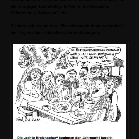
den morgigen Donnerstag, 18 Uhr, in die Gaststätte
Peffermiehl („Odysseus“) ein.
Diesmal geht es um den „Fleeschworschtdunnerschddach“,
den Tag vor dem offiziellen Jahrmarktsbeginn.