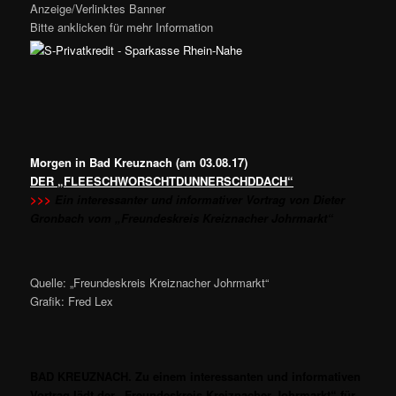
Anzeige/Verlinktes Banner
Bitte anklicken für mehr Information
Morgen in Bad Kreuznach (am 03.08.17)
DER „FLEESCHWORSCHTDUNNERSCHDDACH“
>>>
Ein interessanter und informativer Vortrag von Dieter
Gronbach vom „Freundeskreis Kreiznacher Johrmarkt“
Quelle: „Freundeskreis Kreiznacher Johrmarkt“
Grafik: Fred Lex
BAD KREUZNACH. Zu einem interessanten und informativen
Vortrag lädt der „Freundeskreis Kreiznacher Johrmarkt“ für