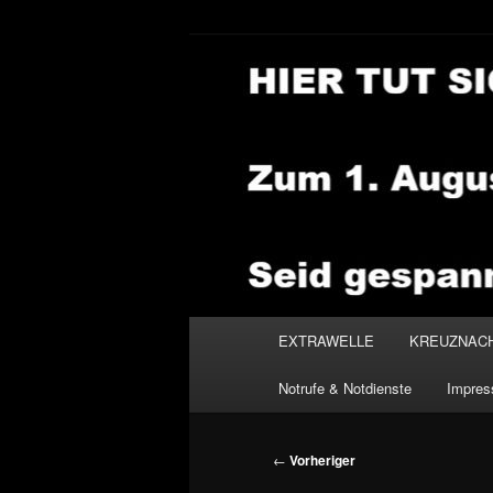
Zum
primären
Inhalt
NEWSHOUSE
springen
Hauptmenü
EXTRAWELLE
KREUZNAC
Notrufe & Notdienste
Impre
Beitragsnavigation
←
Vorheriger