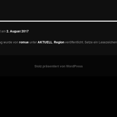
—————————————
ht am
2. August 2017
rag wurde von
romue
unter
AKTUELL
,
Region
veröffentlicht. Setze ein Lesezeichen
Stolz präsentiert von WordPress