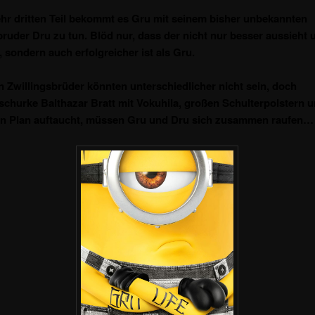
r dritten Teil bekommt es Gru mit seinem bisher unbekannten
bruder Dru zu tun. Blöd nur, dass der nicht nur besser aussieht
, sondern auch erfolgreicher ist als Gru.
n Zwillingsbrüder könnten unterschiedlicher nicht sein, doch
schurke Balthazar Bratt mit Vokuhila, großen Schulterpolstern 
en Plan auftaucht, müssen Gru und Dru sich zusammen raufen…