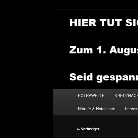
Zum
primären
Inhalt
NEWSHOUSE
springen
Hauptmenü
EXTRAWELLE
KREUZNAC
Notrufe & Notdienste
Impre
Beitragsnavigation
←
Vorheriger