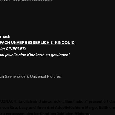
znach
INFACH UNVERBESSERLICH 3 -KINOQUIZ-
 im CINEPLEX!
al jeweils eine Kinokarte zu gewinnen!
ch Szenenbilder): Universal Pictures
NACH. Endlich sind sie zurück: „Illumination“ präsentiert da
 von Gru, Lucy und ihren drei Adoptivtöchtern Margo, Edith un
 zu vergessen, den berühmt-berüchtigten Minions
.