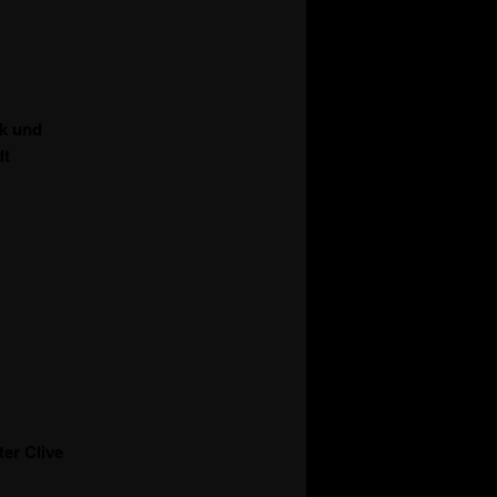
ck und
dt
er Clive