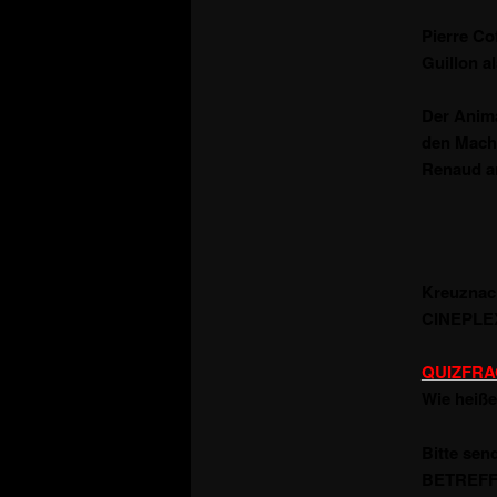
Pierre Co
Guillon a
Der Anima
den Mache
Renaud
a
Kreuznach
CINEPLEX
QUIZFRA
Wie heiß
Bitte sen
BETREFFZ