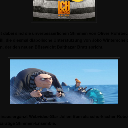
t dabei sind die unverbesserlichen Stimmen von Oliver Rohrbe
ill, die diesmal diabolische Unterstützung von Joko Winterschei
 der den neuen Bösewicht Balthazar Bratt spricht.
inaus ergänzt Webvideo-Star Julien
Bam als schurkischer Robot
karätige Stimmen-Ensemble.