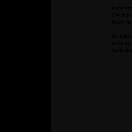
Im nunmeh
Zwillings
Haare hat
Die beide
als Super
teuflisch