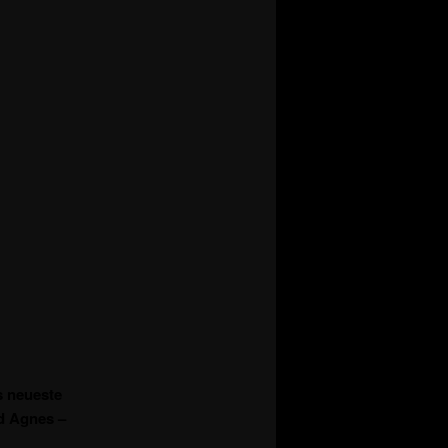
s neueste
d Agnes –