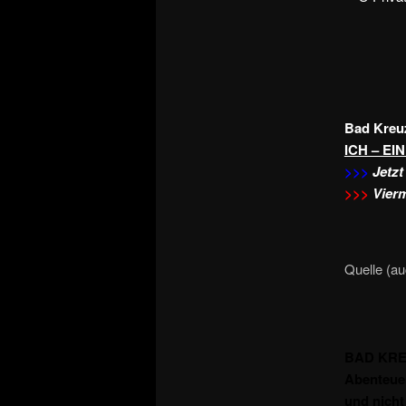
Bad Kreu
ICH – E
>>>
Jetzt
>>>
Vierm
Quelle (au
BAD KREUZ
Abenteuer
und nicht