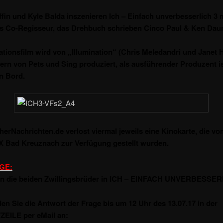
ffin und Kyle Balda inszenieren Ich –
Einfach unverbesserlich 3 m
ls Co-Regisseur, das Drehbuch schrieben Cinco Paul & Ken Daur
tionsfilm wird von „Illumination“ (Chris Meledandri und Janet H
rn von Pets und Sing produziert, als ausführender Produzent is
n Bord.
erNachrichten.de verlost viermal jeweils eine Kinokarte, die vo
 Bad Kreuznach zur Verfügung gestellt wurden.
GE:
en die beiden Zwillingsbrüder in ICH – EINFACH UNVERBESSER
den Sie die Antwort der Frage bis um 12 Uhr des 13.07.17 in der
EILE per eMail an: