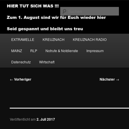
Zum
primären
Such
Inhalt
springen
NEWSHOUSE.MEDIA
Hauptmenü
EXTRAWELLE
KREUZNACH
KREUZNACH RADIO
MAINZ
RLP
Notrufe & Notdienste
Impressum
Datenschutz
Wirtschaft
Beitragsnavigation
←
Vorheriger
Nächster
→
———————————————
Veröffentlicht am
2. Juli 2017