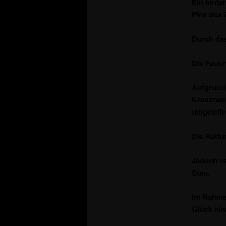
Ein hinte
Pkw des 2
Durch das
Die Feue
Aufgrund 
Kreuznach
umgeleite
Die Rettu
Jedoch ve
Stau.
Im Rahmen
Glück nie