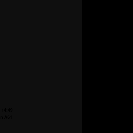
 14:49
hn A61