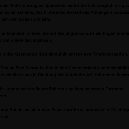
 der Unterführung bei Ippesheim verlor die Fahrzeugführerin, a
hnischen Defekts, das hintere rechte Rad des Anhängers, sodass
auf dem Boden schleifte.
 entstanden Funken, die auf das angrenzende Feld flogen und e
 Getreidefeldes auslösen.
rin des Gespannes hielt daraufhin am rechten Fahrbahnrand an.
Rad gelöste Schraube flog in den Gegenverkehr und beschädigt
zscheibe eines in Richtung der Autobahn A61 fahrenden Fahrz
hr konnte auf der linken Fahrspur an dem haltenden Gespann
ren.
von Rauch, welcher vom Feuer herrührte, bremste ein 20-jährig
r ab.