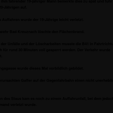
r ihm fahrender 19-jähriger Mann bemerkte dies zu spät und fuhr
0-Jährigen auf.
 Auffahren wurde der 19-Jährige leicht verletzt.
rwehr Bad Kreuznach löschte den Flächenbrand.
der Unfälle und der Löscharbeiten musste die B41 in Fahrtrich
 für rund 30 Minuten voll gesperrt werden. Der Verkehr wurde
t.
ngsgasse wurde dieses Mal vorbildlich gebildet.
rursachten Gaffer auf der Gegenfahrbahn einen nicht unerhebl
 des Staus kam es noch zu einem Auffahrunfall, bei dem jedo
mand verletzt wurde.