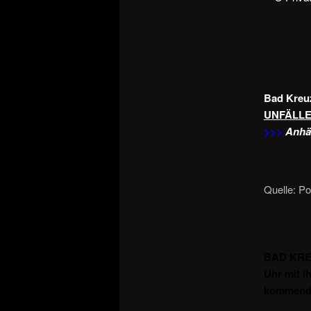
Bad Kreu
UNFÄLLE
>>>
Anhän
Quelle: P
BAD KREU
Uhr mit i
kommend,