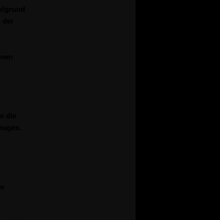
ufgrund
 der
inen
e die
euges.
er