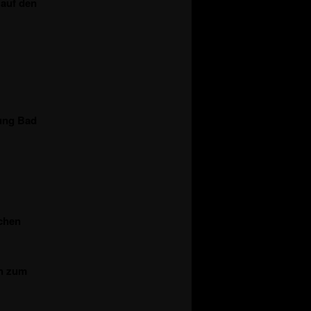
 auf den
tung Bad
ichen
ch zum