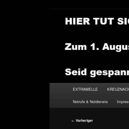
Zum
primären
Inhalt
NEWSHOUSE
springen
Hauptmenü
EXTRAWELLE
KREUZNAC
Notrufe & Notdienste
Impre
Beitragsnavigation
←
Vorheriger