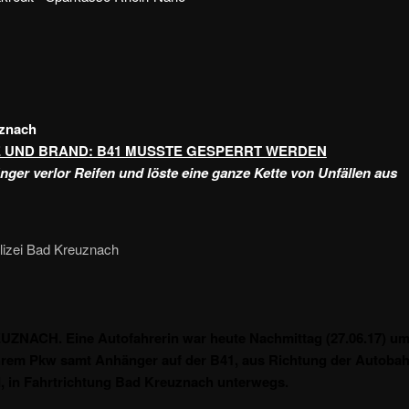
znach
 UND BRAND: B41 MUSSTE GESPERRT WERDEN
ger verlor Reifen und löste eine ganze Kette von Unfällen aus
olizei Bad Kreuznach
ZNACH. Eine Autofahrerin war heute Nachmittag (27.06.17) um
hrem Pkw samt Anhänger auf der B41, aus Richtung der Autoba
 in Fahrtrichtung Bad Kreuznach unterwegs.