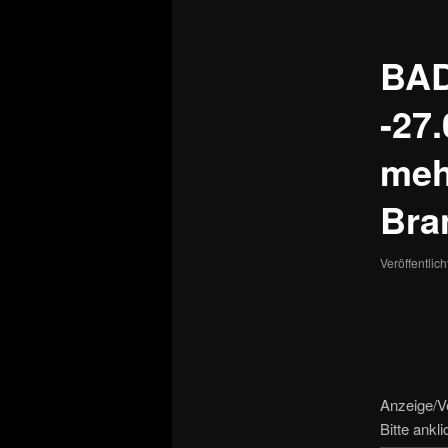
BAD
-27
meh
Bra
Veröffentlic
Anzeige/V
Bitte ankl