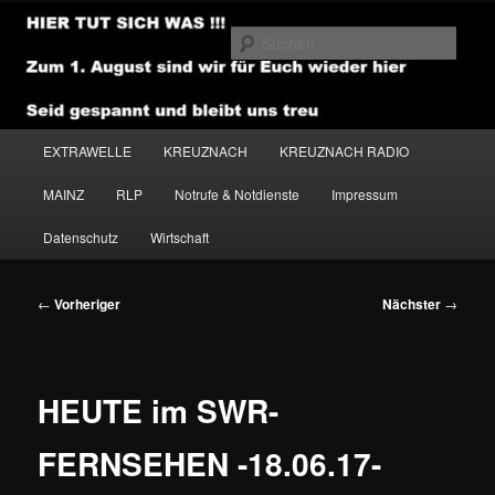
Zum
primären
Such
Inhalt
springen
NEWSHOUSE.MEDIA
Hauptmenü
EXTRAWELLE
KREUZNACH
KREUZNACH RADIO
MAINZ
RLP
Notrufe & Notdienste
Impressum
Datenschutz
Wirtschaft
Beitragsnavigation
←
Vorheriger
Nächster
→
HEUTE im SWR-
FERNSEHEN -18.06.17-