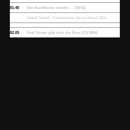
01.40
Der Nachtkurier meldet … (35/42)
Nobel! Nobel! / Fernsehserie Deutschland 1966
02.05
Graf Yoster gibt sich die Ehre (13) (WH)