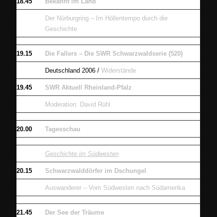
18.45
Bekannt im Land
Der Nürburgring – Im Höllentempo durch die
Geschichte
19.15
Die Fallers – Die SWR Schwarzwaldserie (520)
Deutschland 2006 /
Widerstände
19.45
SWR Aktuell Rheinland-Pfalz
Moderation:
David Rühl
20.00
Tagesschau
Geschichte im Südwesten
20.15
Schwarzwalddörfer im Dschungel
Auswanderer – Vom Südwesten nach Südamerika
21.45
Der See der Träume