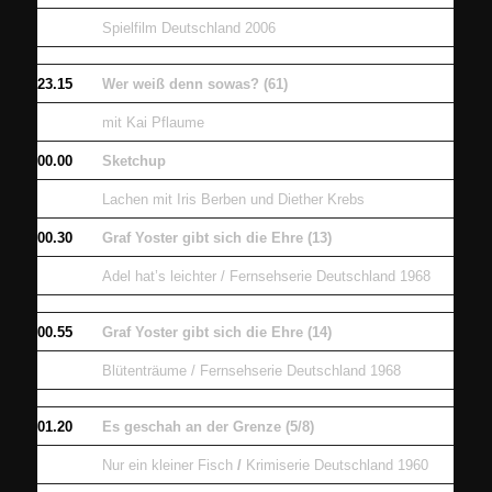
Spielfilm Deutschland 2006
23.15
Wer weiß denn sowas? (61)
mit Kai Pflaume
00.00
Sketchup
Lachen mit Iris Berben und Diether Krebs
00.30
Graf Yoster gibt sich die Ehre (13)
Adel hat’s leichter / Fernsehserie Deutschland 1968
00.55
Graf Yoster gibt sich die Ehre (14)
Blütenträume / Fernsehserie Deutschland 1968
01.20
Es geschah an der Grenze (5/8)
Nur ein kleiner Fisch
/
Krimiserie Deutschland 1960