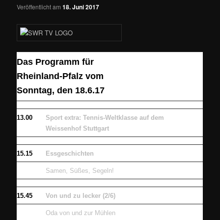
Veröffentlicht am
18. Juni 2017
Das Programm für
Rheinland-Pfalz vom
Sonntag, den 18.6.17
13.00
Sport extra: Tennis-Weltklasse auf dem
Weissenhof Stuttgart
15.15
Essgeschichten
Samen, Süßes, Segeln!
15.45
Von und zu lecker (2/6)
Oda von und zur Mühlen