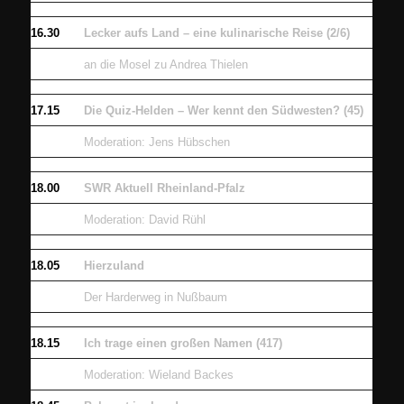
16.30
Lecker aufs Land – eine kulinarische Reise (2/6)
an die Mosel zu Andrea Thielen
17.15
Die Quiz-Helden – Wer kennt den Südwesten? (45)
Moderation: Jens Hübschen
18.00
SWR Aktuell Rheinland-Pfalz
Moderation: David Rühl
18.05
Hierzuland
Der Harderweg in Nußbaum
18.15
Ich trage einen großen Namen (417)
Moderation: Wieland Backes