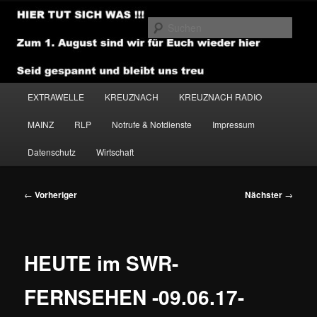
Zum
primären
Such
Inhalt
springen
NEWSHOUSE.MEDIA
Hauptmenü
EXTRAWELLE
KREUZNACH
KREUZNACH RADIO
MAINZ
RLP
Notrufe & Notdienste
Impressum
Datenschutz
Wirtschaft
Beitragsnavigation
←
Vorheriger
Nächster
→
HEUTE im SWR-
FERNSEHEN -09.06.17-