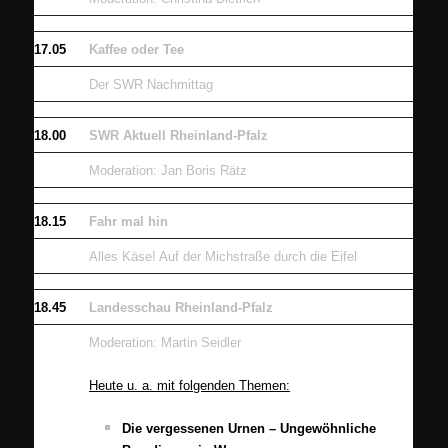
17.05
Kaffee oder Tee
Der SWR Nachmittag
18.00
SWR Aktuell Rheinland-Pfalz
Moderation: Jan Boris Rätz
18.15
Fahr mal hin
Alles Käse! Auf der Michstraße durch die Eifel
18.45
Landesschau Rheinland-Pfalz
Moderation: Martin Seidler
Heute u. a. mit folgenden Themen:
Die vergessenen Urnen – Ungewöhnliche