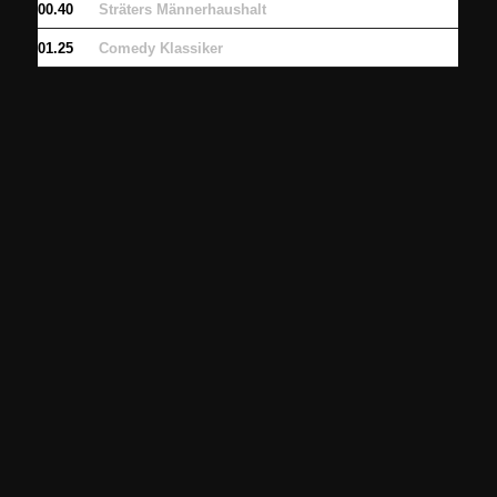
00.40
Sträters Männerhaushalt
01.25
Comedy Klassiker