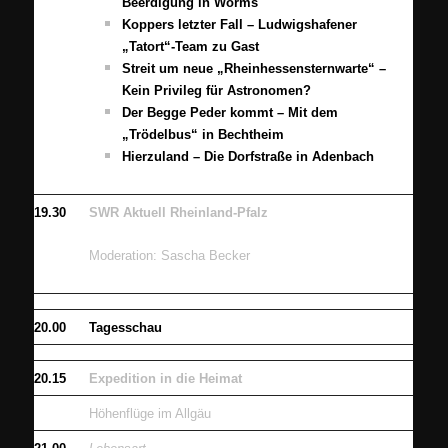
Beerdigung in Worms
Koppers letzter Fall – Ludwigshafener
„Tatort“-Team zu Gast
Streit um neue „Rheinhessensternwarte“ –
Kein Privileg für Astronomen?
Der Begge Peder kommt – Mit dem
„Trödelbus“ in Bechtheim
Hierzuland – Die Dorfstraße in Adenbach
19.30
SWR Aktuell Rheinland-Pfalz
Moderation: Sascha Becker
20.00
Tagesschau
20.15
Expedition in die Heimat
Höhenflüge im Allgäu