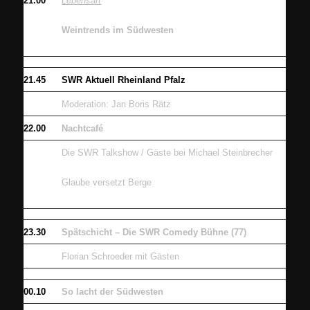
21.00
Lebensart
Weintrends im Südwesten
21.45
SWR Aktuell Rheinland Pfalz
Moderation: Jan Boris Rätz
22.00
Nachtcafé
Die SWR Talkshow / Gäste bei Michael Steinbrecher
Glaube versetzt Berge
23.30
Spätschicht – Die SWR Comedy Bühne (77)
Florian Schroeder mit Gästen
00.10
So lacht der Südwesten