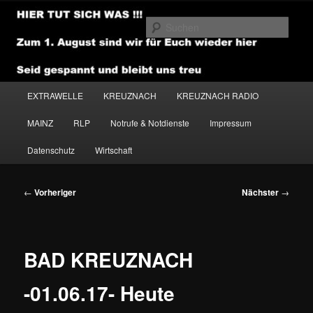
Zum
primären
Such
Inhalt
springen
NEWSHOUSE.MEDIA
Hauptmenü
EXTRAWELLE
KREUZNACH
KREUZNACH RADIO
MAINZ
RLP
Notrufe & Notdienste
Impressum
Datenschutz
Wirtschaft
Beitragsnavigation
←
Vorheriger
Nächster
→
BAD KREUZNACH
-01.06.17- Heute