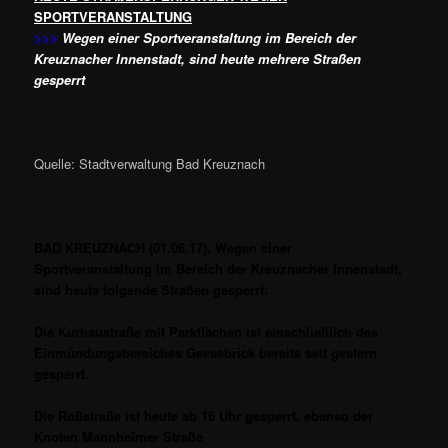
SPORTVERANSTALTUNG
>>>
Wegen einer Sportveranstaltung im Bereich der
Kreuznacher Innenstadt, sind heute mehrere Straßen
gesperrt
Quelle: Stadtverwaltung Bad Kreuznach
BAD KREUZNACH (01.06.17). Wegen einer
Sportveranstaltung im Bereich der Kreuznacher Innenstadt,
sind heute folgende Straßen gesperrt:
Die Kurhaustraße mit Parkflächen ist einschließlich des
Einmündungsbereiches Geesebrick bereits seit gestern
gesperrt.
Die Roßstraße ist heute ab 16 Uhr gesperrt, ebenso der
Knoten Mannheimer Straße